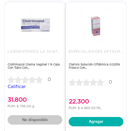
LABORATORIOS LA SANTE S A
ESPECIALIDADES OFTALMOLOGICAS
Clotrimazol Crema Vaginal 1 % Caja
Clarivis Solución Oftálmica 0.025%
Con Tubo Con...
Frasco Con...
0
0
Calificar
31.800
22.300
PUM: $ 795.00 g
PUM: $ 4,460.00 ML
No disponible
Agregar