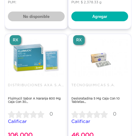
PUM:
PUM: $ 2,378.33 g
No disponible
Agregar
RX
RX
DISTRIBUCIONES AXA S.A.S.
TECNOQUIMICAS S.A.
Fluimucil Sabor A Naranja 600 Mg
Desloratadina 5 Mg Caja Con 10
Caja Con 30...
Tabletas...
0
0
Calificar
Calificar
106.000
46.000