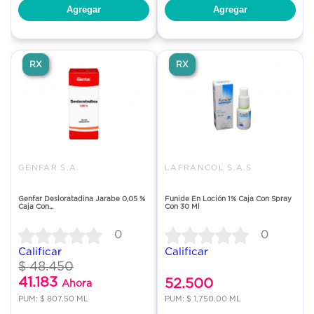
Agregar
Agregar
RX
RX
GENFAR S.A.
LAFRANCOL S.A.S
Genfar Desloratadina Jarabe 0,05 %
Funide En Loción 1% Caja Con Spray
Caja Con...
Con 30 Ml
0
0
Calificar
Calificar
$ 48.450
41.183
52.500
Ahora
PUM: $ 807.50 ML
PUM: $ 1,750.00 ML