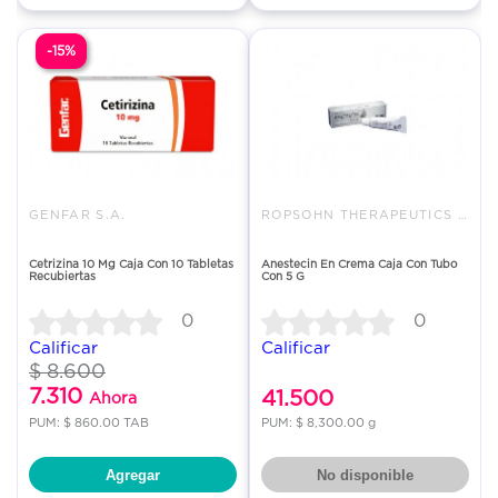
-15%
GENFAR S.A.
ROPSOHN THERAPEUTICS SAS
Cetrizina 10 Mg Caja Con 10 Tabletas
Anestecin En Crema Caja Con Tubo
Recubiertas
Con 5 G
0
0
Calificar
Calificar
$ 8.600
7.310
41.500
Ahora
PUM: $ 860.00 TAB
PUM: $ 8,300.00 g
Agregar
No disponible