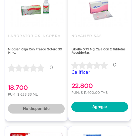
LABORATORIOS INCOBRA S.A
NOVAMED SAS
Micosan Caja Con Frasco Gotero 30
Libelle 0.75 Mg Caja Con 2 Tabletas
Ml –...
Recubiertas
0
0
Calificar
22.800
18.700
PUM: $ 11,400.00 TAB
PUM: $ 623.33 ML
Agregar
No disponible