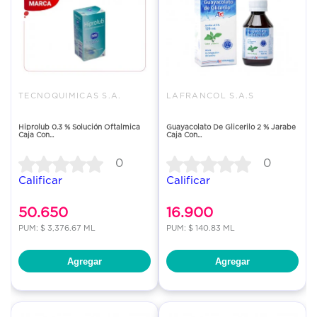
TECNOQUIMICAS S.A.
LAFRANCOL S.A.S
Hiprolub 0.3 % Solución Oftalmica
Guayacolato De Glicerilo 2 % Jarabe
Caja Con...
Caja Con...
0
0
Calificar
Calificar
50.650
16.900
PUM: $ 3,376.67 ML
PUM: $ 140.83 ML
Agregar
Agregar