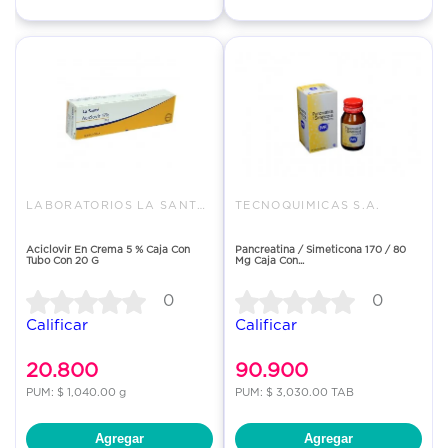
LABORATORIOS LA SANTE S A
TECNOQUIMICAS S.A.
Aciclovir En Crema 5 % Caja Con
Pancreatina / Simeticona 170 / 80
Tubo Con 20 G
Mg Caja Con...
0
0
Calificar
Calificar
20.800
90.900
PUM: $ 1,040.00 g
PUM: $ 3,030.00 TAB
Agregar
Agregar