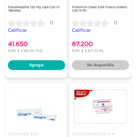
Fexofenadina 120 Mg Caja Con 10
Fixamicin Clean 6.5% Frasco Gotero
Tabletas
Con 15 Ml
0
0
Calificar
Calificar
41.650
87.200
PUM: $ 4,165.00 TAB
PUM: $ 5,813.33 ML
Agregar
No disponible
NOVAMED SAS
TECNOQUIMICAS S.A.