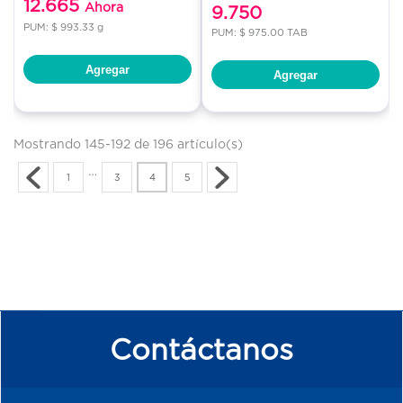
12.665
Ahora
9.750
PUM: $ 993.33 g
PUM: $ 975.00 TAB
Agregar
Agregar
Mostrando 145-192 de 196 artículo(s)
…
1
3
4
5
Contáctanos