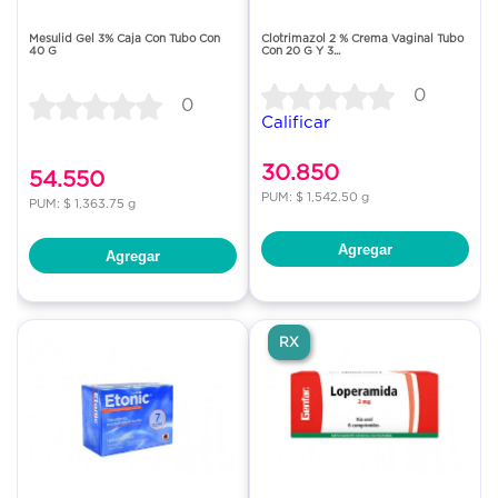
Mesulid Gel 3% Caja Con Tubo Con
Clotrimazol 2 % Crema Vaginal Tubo
40 G
Con 20 G Y 3...
0
0
Calificar
30.850
54.550
PUM: $ 1,542.50 g
PUM: $ 1,363.75 g
Agregar
Agregar
RX