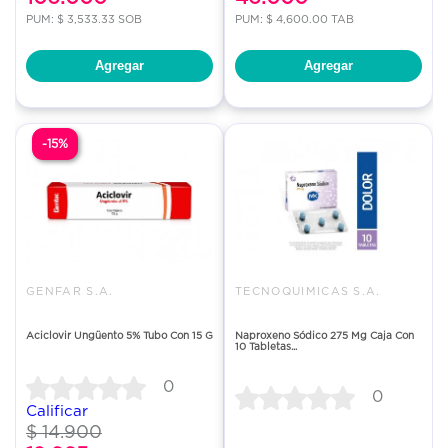
PUM: $ 3,533.33 SOB
PUM: $ 4,600.00 TAB
Agregar
Agregar
-15%
GENFAR S.A.
TECNOQUIMICAS S.A.
Aciclovir Ungüento 5% Tubo Con 15 G
Naproxeno Sódico 275 Mg Caja Con
10 Tabletas...
0
0
Calificar
$ 14.900