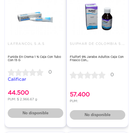
LAFRANCOL S.A.S
SUIPHAR DE COLOMBIA S.A.
Funide En Crema 1 % Caja Con Tubo
Fluifort 9% Jarabe Adultos Caja Con
Con 15 G
Frasco Con...
0
0
Calificar
44.500
57.400
PUM: $ 2,966.67 g
PUM:
No disponible
No disponible