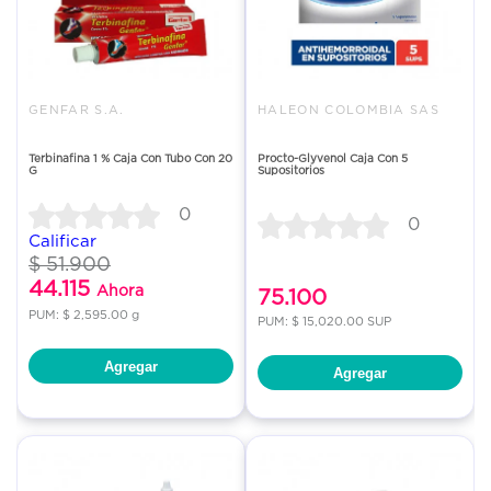
GENFAR S.A.
HALEON COLOMBIA SAS
Terbinafina 1 % Caja Con Tubo Con 20
Procto-Glyvenol Caja Con 5
G
Supositorios
0
0
Calificar
$ 51.900
44.115
Ahora
75.100
PUM: $ 2,595.00 g
PUM: $ 15,020.00 SUP
Agregar
Agregar