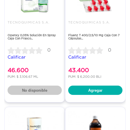
TECNOQUIMICAS S.A.
TECNOQUIMICAS S.A.
Openxy 0,05% Solución En Spray
Fluenz T 400/2.5/10 Mg Caja Con 7
Caja Con Frasco...
Cápsulas...
0
0
Calificar
Calificar
46.600
43.400
PUM: $ 3,106.67 ML
PUM: $ 6,200.00 BLI
No disponible
Agregar