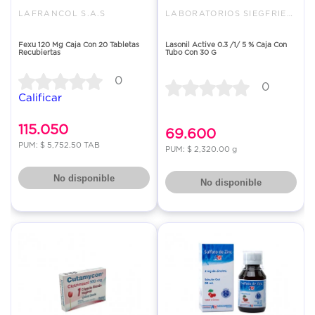
LAFRANCOL S.A.S
LABORATORIOS SIEGFRIED S.A
Fexu 120 Mg Caja Con 20 Tabletas
Lasonil Active 0.3 /1/ 5 % Caja Con
Recubiertas
Tubo Con 30 G
0
0
Calificar
115.050
69.600
PUM: $ 5,752.50 TAB
PUM: $ 2,320.00 g
No disponible
No disponible