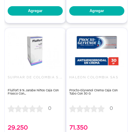
Agregar
Agregar
SUIPHAR DE COLOMBIA S.A.
HALEON COLOMBIA SAS
Fluifort 9 % Jarabe Niños Caja Con
Procto-Glyvenol Crema Caja Con
Frasco Con...
Tubo Con 30 G
0
0
29.250
71.350