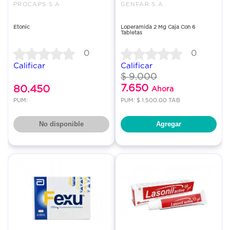
PROCAPS S A
GENFAR S.A.
Etonic
Loperamida 2 Mg Caja Con 6
Tabletas
0
0
Calificar
Calificar
$ 9.000
7.650
80.450
Ahora
PUM:
PUM: $ 1,500.00 TAB
No disponible
Agregar