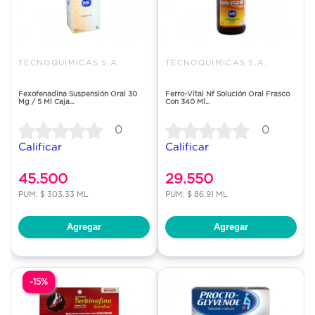
TECNOQUIMICAS S.A.
TECNOQUIMICAS S.A.
Fexofenadina Suspensión Oral 30
Ferro-Vital Nf Solución Oral Frasco
Mg / 5 Ml Caja...
Con 340 Ml...
0
0
Calificar
Calificar
45.500
29.550
PUM: $ 303.33 ML
PUM: $ 86.91 ML
Agregar
Agregar
-15%