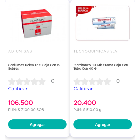
ADIUM SAS
TECNOQUIMICAS S.A.
Contumax Polvo 17 G Caja Con 15
Clotrimazol 1% Mk Crema Caja Con
Sobres
Tubo Con 40 G
0
0
Calificar
Calificar
106.500
20.400
PUM: $ 7,100.00 SOB
PUM: $ 510.00 g
Agregar
Agregar