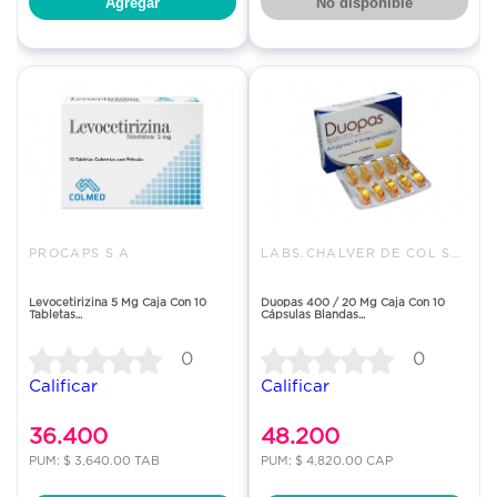
Agregar
No disponible
PROCAPS S A
LABS.CHALVER DE COL SAS
Levocetirizina 5 Mg Caja Con 10
Duopas 400 / 20 Mg Caja Con 10
Tabletas...
Cápsulas Blandas...
0
0
Calificar
Calificar
36.400
48.200
PUM: $ 3,640.00 TAB
PUM: $ 4,820.00 CAP