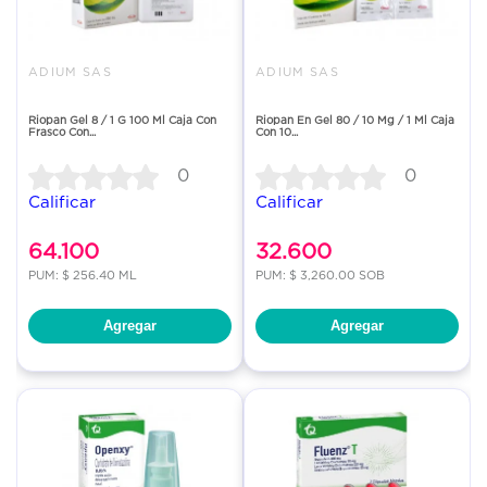
ADIUM SAS
ADIUM SAS
Riopan Gel 8 / 1 G 100 Ml Caja Con
Riopan En Gel 80 / 10 Mg / 1 Ml Caja
Frasco Con...
Con 10...
0
0
Calificar
Calificar
64.100
32.600
PUM: $ 256.40 ML
PUM: $ 3,260.00 SOB
Agregar
Agregar