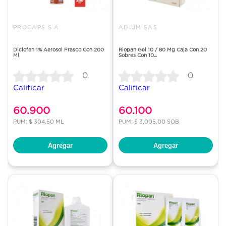
PROCAPS S A
ADIUM SAS
Diclofen 1% Aerosol Frasco Con 200
Riopan Gel 10 / 80 Mg Caja Con 20
Ml
Sobres Con 10...
0
0
Calificar
Calificar
60.900
60.100
PUM: $ 304.50 ML
PUM: $ 3,005.00 SOB
Agregar
Agregar