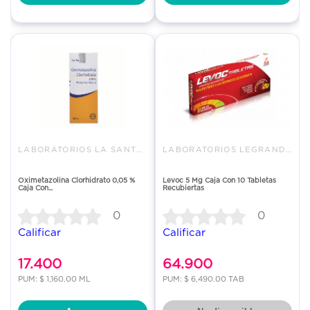
LABORATORIOS LA SANTE S A
LABORATORIOS LEGRAND S.A.
Oximetazolina Clorhidrato 0,05 %
Levoc 5 Mg Caja Con 10 Tabletas
Caja Con...
Recubiertas
0
0
Calificar
Calificar
17.400
64.900
PUM: $ 1,160.00 ML
PUM: $ 6,490.00 TAB