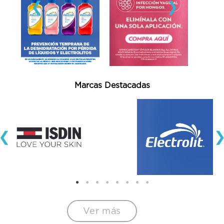
❮
❯
Marcas Destacadas
❮
Ver más