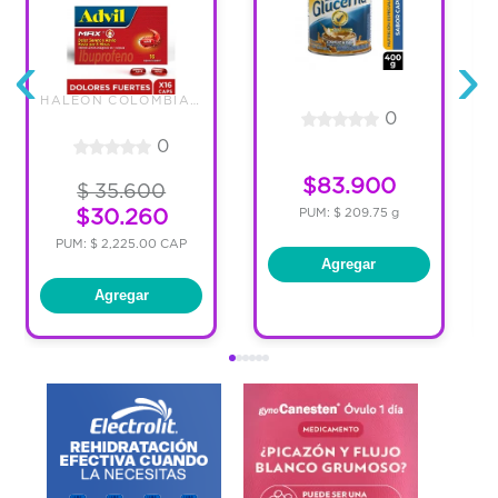
‹
›
HALEON COLOMBIA SAS
0
0
$83.900
$ 35.600
$30.260
PUM: $ 209.75 g
PUM: $ 2,225.00 CAP
Agregar
Agregar