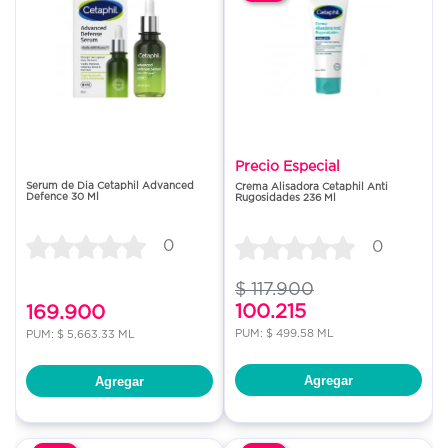
Precio Especial
Serum de Dia Cetaphil Advanced
Crema Alisadora Cetaphil Anti
Defence 30 Ml
Rugosidades 236 Ml
0
0
$ 117.900
100.215
169.900
PUM: $ 499.58 ML
PUM: $ 5,663.33 ML
Agregar
Agregar