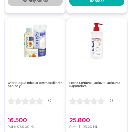
No disponible
Agregar
Oferta Agua micelar desmaquillante
Leche Corporal Lactovit Lactourea
pepino y...
Reparadora...
0
0
16.500
25.800
PUM: $ 66.00 ML
PUM: $ 103.20 ML