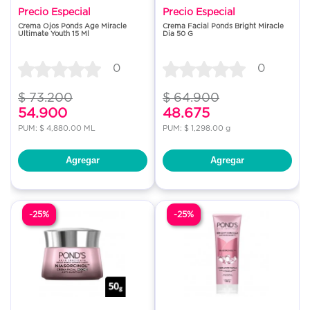
Precio Especial
Precio Especial
Crema Ojos Ponds Age Miracle
Crema Facial Ponds Bright Miracle
Ultimate Youth 15 Ml
Dia 50 G
0
0
$ 73.200
$ 64.900
54.900
48.675
PUM: $ 4,880.00 ML
PUM: $ 1,298.00 g
Agregar
Agregar
-25%
-25%