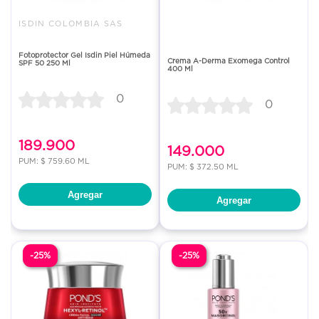
ISDIN COLOMBIA SAS
Fotoprotector Gel Isdin Piel Húmeda
Crema A-Derma Exomega Control
SPF 50 250 Ml
400 Ml
0
0
189.900
149.000
PUM: $ 759.60 ML
PUM: $ 372.50 ML
Agregar
Agregar
-25%
-25%