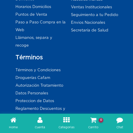
Horarios Domicilios
Ventas Institucionales
Puntos de Venta
Seguimiento a tu Pedido
Paso a Paso Compra en la
Envios Nacionales
Web
Secretaría de Salud
Llámanos, separa y
recoge
Términos
Términos y Condiciones
Droguerías Cafam
Autorización Tratamiento
Datos Personales
Proteccion de Datos
Reglamento Descuentos y
Promociones
0
Reversión Pago
Home
Cuenta
Categorias
Carrito
Chat
Electrónico