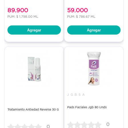
89.900
59.000
PUM: $ 1,798.00 ML
PUM: $ 786.67 ML
Agregar
Agregar
J G B S A
Pads Faciales Jgb 80 Unds
Tratamiento Antiedad Reverse 30 G
0
0