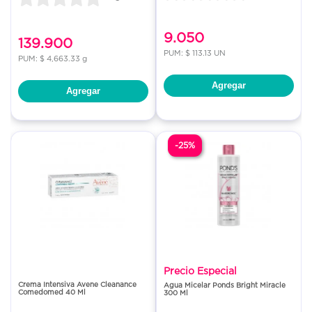
9.050
139.900
PUM: $ 113.13 UN
PUM: $ 4,663.33 g
Agregar
Agregar
-25%
Precio Especial
Crema Intensiva Avene Cleanance
Agua Micelar Ponds Bright Miracle
Comedomed 40 Ml
300 Ml