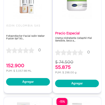
ISDIN COLOMBIA SAS
Precio Especial
Fotoprotector Facial Isdin Water
Crema Hidratante Cetaphil Piel
Fusion Spf 50...
Sensible, Seca a...
0
0
$ 74.500
152.900
55.875
PUM: $ 3,057.98 ML
PUM: $ 298.00 g
Agregar
Agregar
-15%