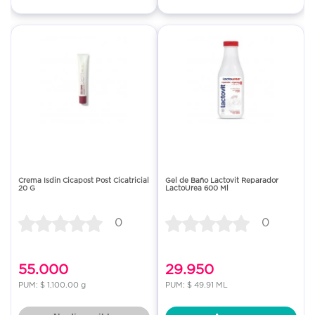
Crema Isdin Cicapost Post Cicatricial
Gel de Baño Lactovit Reparador
20 G
LactoUrea 600 Ml
0
0
55.000
29.950
PUM: $ 1,100.00 g
PUM: $ 49.91 ML