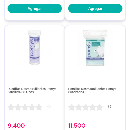
Agregar
Agregar
Rueditas Desmaquillantes Pomys
Pomitos Desmaquillantes Pomys
Sensitive 80 Unds
Cuadrados...
0
0
9.400
11.500