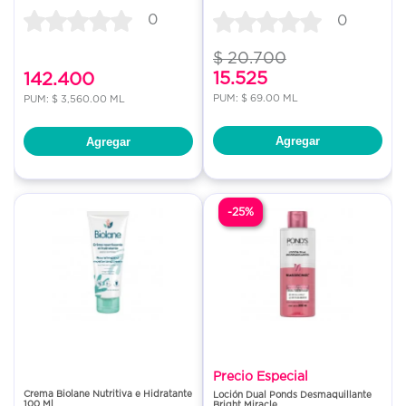
0
0
$ 20.700
15.525
142.400
PUM: $ 69.00 ML
PUM: $ 3,560.00 ML
Agregar
Agregar
-25%
Precio Especial
Crema Biolane Nutritiva e Hidratante
Loción Dual Ponds Desmaquillante
100 Ml
Bright Miracle...