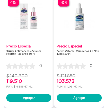
-15%
-15%
Precio Especial
Precio Especial
Serum Antimanchas Cetaphil
Serum Cetaphil Ceramidas All Skin
Hearthy Radiance 30 Ml
Types 30 Ml
0
0
$ 140.600
$ 121.850
119.510
103.573
PUM: $ 4,686.67 ML
PUM: $ 4,061.67 ML
Agregar
Agregar