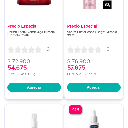
Precio Especial
Precio Especial
Crema Facial Ponds Age Miracle
Serum Facial Ponds Bright Miracle
Ultimate Youth...
30 Ml
0
0
$ 72.900
$ 76.900
54.675
57.675
PUM: $ 1,458.00 g
PUM: $ 2,563.33 ML
Agregar
Agregar
-15%