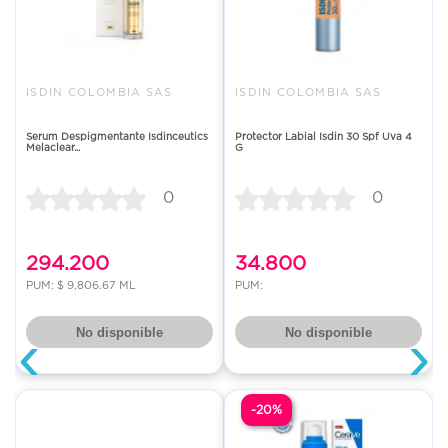
ISDIN COLOMBIA SAS
ISDIN COLOMBIA SAS
Serum Despigmentante Isdinceutics
Protector Labial Isdin 30 Spf Uva 4
Melaclear...
G
0
0
294.200
34.800
PUM: $ 9,806.67 ML
PUM:
‹
›
No disponible
No disponible
-20%