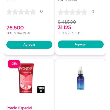
0
0
$ 41.500
31.125
76.500
PUM: $ 207.50 ML
PUM: $ 764.99 ML
Agregar
Agregar
-25%
Precio Especial