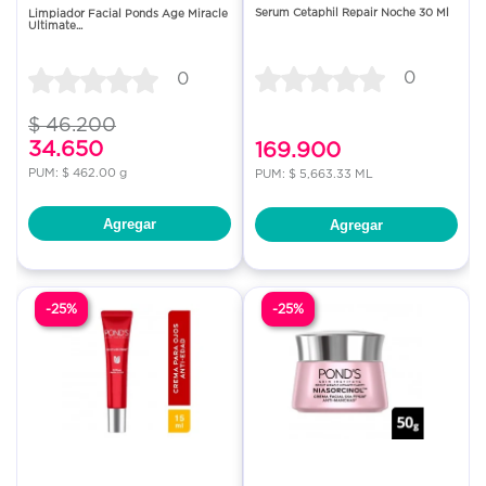
Serum Cetaphil Repair Noche 30 Ml
Limpiador Facial Ponds Age Miracle
Ultimate...
0
0
$ 46.200
34.650
169.900
PUM: $ 462.00 g
PUM: $ 5,663.33 ML
Agregar
Agregar
-25%
-25%