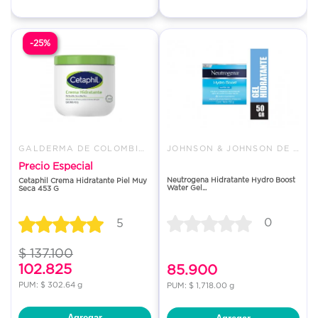
-25%
GALDERMA DE COLOMBIA S A
JOHNSON & JOHNSON DE COLOMBIA
Precio Especial
Neutrogena Hidratante Hydro Boost
Cetaphil Crema Hidratante Piel Muy
Water Gel...
Seca 453 G
0
5
$ 137.100
102.825
85.900
PUM: $ 302.64 g
PUM: $ 1,718.00 g
Agregar