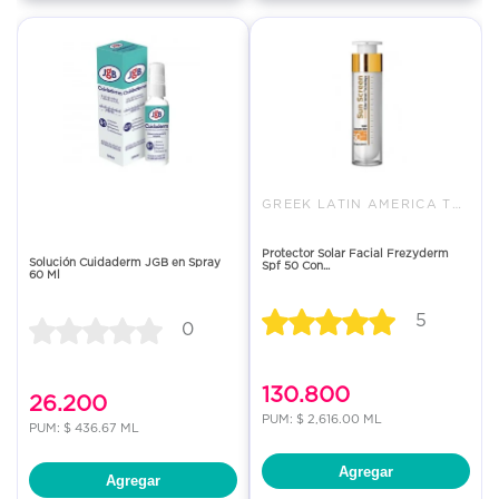
GREEK LATIN AMERICA TRADING
Protector Solar Facial Frezyderm
Solución Cuidaderm JGB en Spray
Spf 50 Con...
60 Ml
5
0
130.800
26.200
PUM: $ 2,616.00 ML
PUM: $ 436.67 ML
Agregar
Agregar