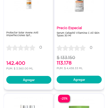
Precio Especial
Protector Solar Avene Anti
Serum Cetaphil Vitamina C All Skin
Imperfecciones Spf...
Types 30 Ml
0
0
$ 133.150
113.178
142.400
PUM: $ 4,438.33 ML
PUM: $ 3,560.00 ML
Agregar
Agregar
-25%