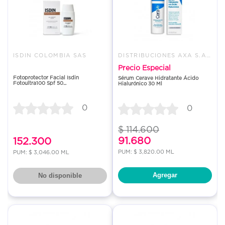
ISDIN COLOMBIA SAS
DISTRIBUCIONES AXA S.A.S.
Precio Especial
Fotoprotector Facial Isdin
Sérum Cerave Hidratante Ácido
Fotoultra100 Spf 50...
Hialurónico 30 Ml
0
0
$ 114.600
91.680
152.300
PUM: $ 3,820.00 ML
PUM: $ 3,046.00 ML
Agregar
No disponible