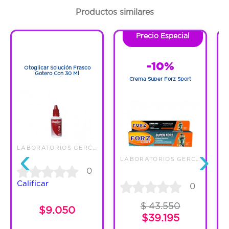
Productos similares
Precio Especial
1
1
-10%
Otoglicar Solución Frasco
F
Gotero Con 30 Ml
Crema Super Forz Sport
‹
›
LABORATORIOS GERCO S.A.S
LABORATORIOS GERCO S.A.S
0
Calificar
0
$ 43.550
$9.050
$39.195