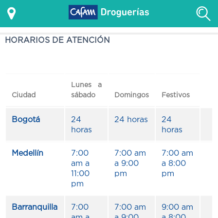
HORARIOS DE ATENCIÓN
Lunes a
Ciudad
sábado
Domingos
Festivos
Bogotá
24
24 horas
24
horas
horas
Medellín
7:00
7:00 am
7:00 am
am a
a 9:00
a 8:00
11:00
pm
pm
pm
Barranquilla
7:00
7:00 am
9:00 am
am a
a 9:00
a 8:00