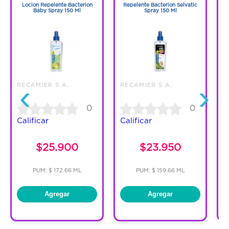
Locion Repelente Bacterion
Repelente Bacterion Selvatic
Baby Spray 150 Ml
Spray 150 Ml
‹
›
RECAMIER S.A.
RECAMIER S.A.
0
0
Calificar
Calificar
C
$25.900
$23.950
PUM: $ 172.66 ML
PUM: $ 159.66 ML
Agregar
Agregar