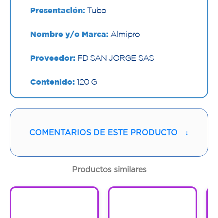
Presentación:
Tubo
Nombre y/o Marca:
Almipro
Proveedor:
FD SAN JORGE SAS
Contenido:
120 G
Cantidad:
1 Tubo
Código:
1297262
COMENTARIOS DE ESTE PRODUCTO
↓
Productos similares
1
1
1
1