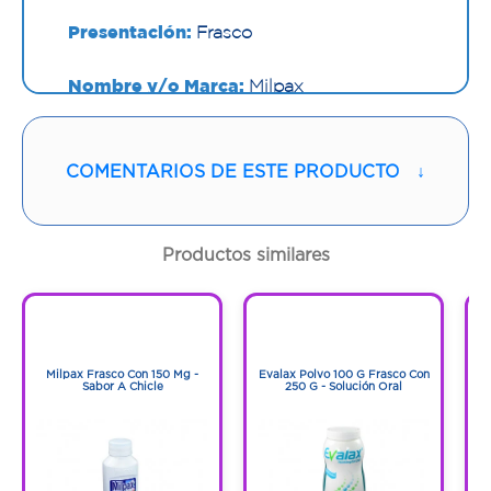
Presentación:
Frasco
Nombre y/o Marca:
Milpax
Proveedor:
FARMA DE COLOMBIA S.A.S
COMENTARIOS DE ESTE PRODUCTO
↓
Vía de administración:
ORAL
Sabor:
Cereza
Productos similares
Contenido:
360 Ml
1
1
1
1
Cantidad:
1 Frasco
Milpax Frasco Con 150 Mg -
Evalax Polvo 100 G Frasco Con
Sabor A Chicle
250 G - Solución Oral
Código:
9202