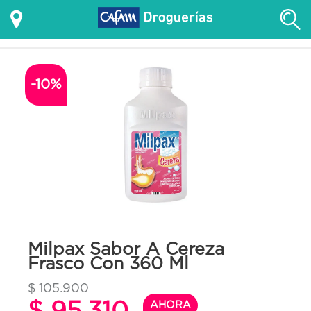
-10%
Milpax Sabor A Cereza
Frasco Con 360 Ml
$ 105.900
$ 95.310
AHORA