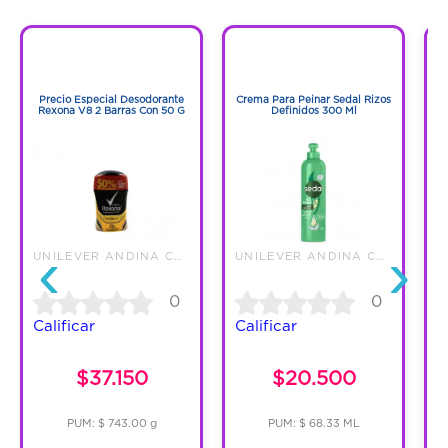
25 ml, por lo que incluye un total de 175 ml.
1
1
1
1
Precio Especial Desodorante
Crema Para Peinar Sedal Rizos
Rexona V8 2 Barras Con 50 G
Definidos 300 Ml
M
‹
›
UNILEVER ANDINA COLOMBIA LTDA
UNILEVER ANDINA COLOMBIA LTDA
0
0
Calificar
Calificar
$37.150
$20.500
PUM: $ 743.00 g
PUM: $ 68.33 ML