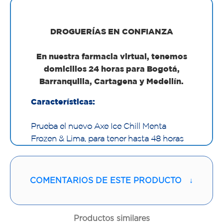
DROGUERÍAS EN CONFIANZA
En nuestra farmacia virtual, tenemos
domicilios 24 horas para Bogotá,
Barranquilla, Cartagena y Medellín.
Características:
Prueba el nuevo Axe Ice Chill Menta
Frozen & Lima, para tener hasta 48 horas
de protección.
Es un producto que sirve también como
COMENTARIOS DE ESTE PRODUCTO
↓
bodyspray. Cuenta con un novedoso
botón que te permite aplicarlo sin
desperdiciar. Esta presentación te regala
Productos similares