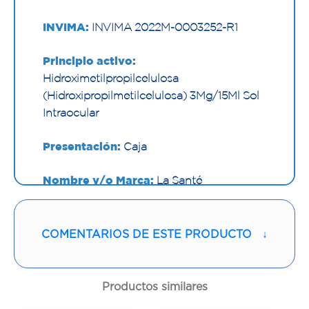
INVIMA:
INVIMA 2022M-0003252-R1
Principio activo:
Hidroximetilpropilcelulosa
(Hidroxipropilmetilcelulosa) 3Mg/15Ml Sol
Intraocular
Presentación:
Caja
Nombre y/o Marca:
La Santé
Proveedor:
LABORATORIOS LA SANTE
S A
COMENTARIOS DE ESTE PRODUCTO
↓
Vía de administración:
INTRAOCULAR
Productos similares
Contenido:
15 Ml