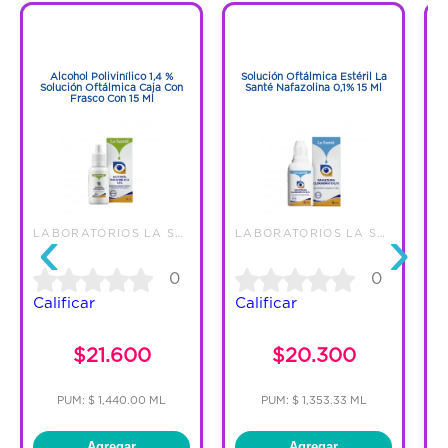
1
1
Cantidad:
1 Frasco Con Gotas
1
1
Alcohol Polivinílico 1,4 %
Solución Oftálmica Estéril La
G
Código:
860186
Solución Oftálmica Caja Con
Santé Nafazolina 0,1% 15 Ml
Frasco Con 15 Ml
‹
›
LABORATORIOS LA SANTE S A
LABORATORIOS LA SANTE S A
I
0
0
Calificar
Calificar
C
$21.600
$20.300
PUM: $ 1,440.00 ML
PUM: $ 1,353.33 ML
Agregar
Agregar