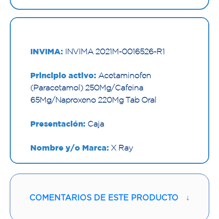
INVIMA:
INVIMA 2021M-0016526-R1
Principio activo:
Acetaminofen
(Paracetamol) 250Mg/Cafeina
65Mg/Naproxeno 220Mg Tab Oral
Presentación:
Caja
Nombre y/o Marca:
X Ray
Proveedor:
GENOMMA LAB COLOMBIA
LTDA.
COMENTARIOS DE ESTE PRODUCTO
↓
Vía de administración:
ORAL