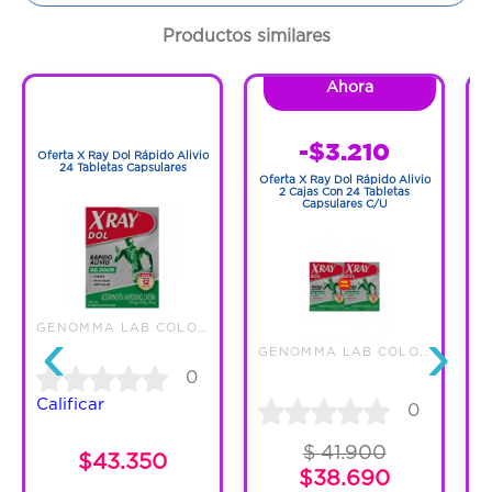
Contenido:
1 Und
Productos similares
Cantidad:
12 Tabletas
Ahora
1
1
Código:
1268120
-$3.210
Oferta X Ray Dol Rápido Alivio
24 Tabletas Capsulares
Oferta X Ray Dol Rápido Alivio
2 Cajas Con 24 Tabletas
Capsulares C/U
‹
›
GENOMMA LAB COLOMBIA LTDA.
T
GENOMMA LAB COLOMBIA LTDA.
0
Calificar
C
0
$ 41.900
$43.350
$38.690