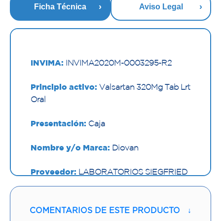
Ficha Técnica
Aviso Legal
INVIMA:
INVIMA2020M-0003295-R2
Principio activo:
Valsartan 320Mg Tab Lrt
Oral
Presentación:
Caja
Nombre y/o Marca:
Diovan
Proveedor:
LABORATORIOS SIEGFRIED
S.A
Vía de administración:
ORAL
COMENTARIOS DE ESTE PRODUCTO
↓