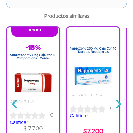
Contenido:
1 Und
Productos similares
Cantidad:
14 Tabletas
Ahora
1
Código:
842996
1
-15%
Naproxeno 250 Mg Caja Con 10
N
Tabletas Recubiertas
Naproxeno 250 Mg Caja Con 10
Comprimidos - Genfar
‹
›
LAFRANCOL S.A.S
GENFAR S.A.
0
0
Calificar
C
Calificar
$ 7.700
$7.200