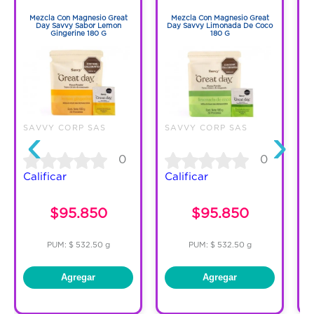
1
1
Mezcla Con Magnesio Great
Mezcla Con Magnesio Great
M
Day Savvy Sabor Lemon
Day Savvy Limonada De Coco
B
Gingerine 180 G
180 G
‹
›
SAVVY CORP SAS
SAVVY CORP SAS
S
0
0
Calificar
Calificar
C
$95.850
$95.850
PUM: $ 532.50 g
PUM: $ 532.50 g
Agregar
Agregar