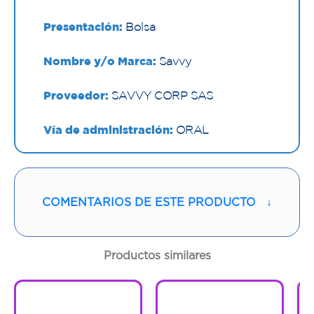
Presentación:
Bolsa
Nombre y/o Marca:
Savvy
Proveedor:
SAVVY CORP SAS
Vía de administración:
ORAL
Contenido:
4 G
Cantidad:
30 Sobres
COMENTARIOS DE ESTE PRODUCTO
↓
Código:
1298643
Productos similares
1
1