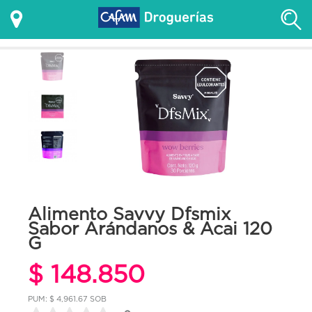
Alimento Savvy Dfsmix
Sabor Arándanos & Acai 120
G
$ 148.850
PUM: $ 4,961.67 SOB