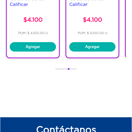
Calificar
Calificar
C
$4.100
$4.100
PUM: $ 4,100.00 U
PUM: $ 4,100.00 U
Agregar
Agregar
Contáctanos