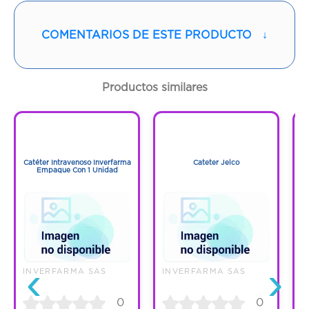
Código:
1288527
COMENTARIOS DE ESTE PRODUCTO
↓
Productos similares
1
1
1
1
Catéter Intravenoso Inverfarma
Cateter Jelco
Empaque Con 1 Unidad
‹
›
INVERFARMA SAS
INVERFARMA SAS
I
0
0