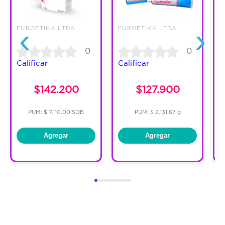
‹
›
EUROETIKA LTDA
EUROETIKA LTDA
E
0
0
Calificar
Calificar
C
$142.200
$127.900
PUM: $ 7,110.00 SOB
PUM: $ 2,131.67 g
Agregar
Agregar