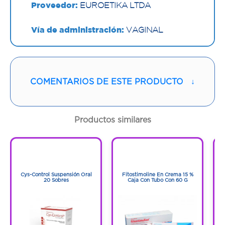
Proveedor:
EUROETIKA LTDA
Vía de administración:
VAGINAL
Contenido:
1 Und
Cantidad:
6 Óvulos
COMENTARIOS DE ESTE PRODUCTO
↓
Código:
656114
Productos similares
1
1
1
1
Cys-Control Suspensión Oral
Fitostimoline En Crema 15 %
20 Sobres
Caja Con Tubo Con 60 G