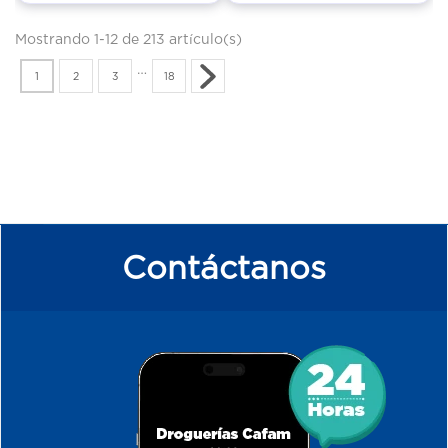
Mostrando 1-12 de 213 artículo(s)
…
1
2
3
18
Contáctanos