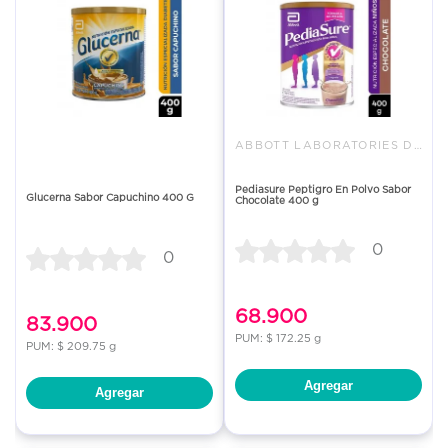
ABBOTT LABORATORIES DE COLOMBI
Pediasure Peptigro En Polvo Sabor
Glucerna Sabor Capuchino 400 G
Chocolate 400 g
0
0
68.900
83.900
PUM: $ 172.25 g
PUM: $ 209.75 g
Agregar
Agregar