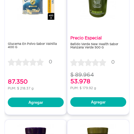
Precio Especial
Glucerna En Polvo Sabor Vainilla
Batido Verde New Health Sabor
400 G
Manzana Verde 500 G
0
0
$ 89.964
53.978
87.350
PUM: $ 179.92 g
PUM: $ 218.37 g
Agregar
Agregar