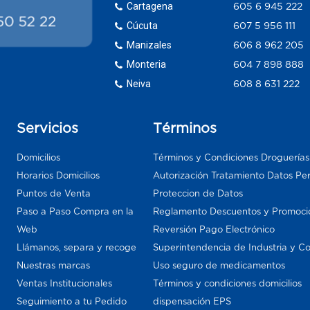
Cartagena
605 6 945 222
Cúcuta
607 5 956 111
Manizales
606 8 962 205
Monteria
604 7 898 888
Neiva
608 8 631 222
Servicios
Términos
Domicilios
Términos y Condiciones Droguería
Horarios Domicilios
Autorización Tratamiento Datos Pe
Puntos de Venta
Proteccion de Datos
Paso a Paso Compra en la
Reglamento Descuentos y Promoci
Web
Reversión Pago Electrónico
Llámanos, separa y recoge
Superintendencia de Industria y C
Nuestras marcas
Uso seguro de medicamentos
Ventas Institucionales
Términos y condiciones domicilios
Seguimiento a tu Pedido
dispensación EPS