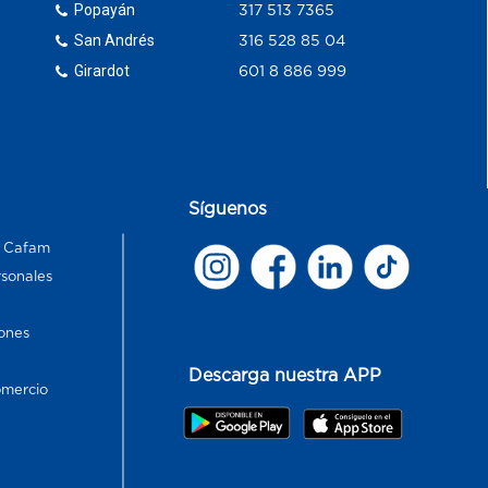
Popayán
317 513 7365
San Andrés
316 528 85 04
Girardot
601 8 886 999
Síguenos
s Cafam
rsonales
ones
Descarga nuestra APP
omercio