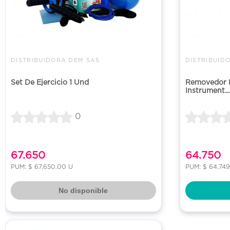
DISTRIBUIDORA DEM SAS
DISTRIBUID
Set De Ejercicio 1 Und
Removedor D
Instrument...
0
67.650
64.750
PUM: $ 67,650.00 U
PUM: $ 64,74
No disponible