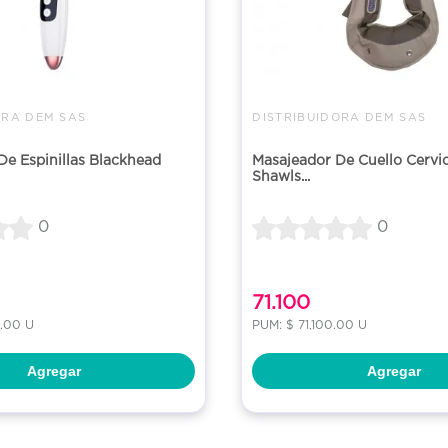
ORA DEM SAS
DISTRIBUIDORA DEM SAS
e Espinillas Blackhead
Masajeador De Cuello Cervi
Shawls...
0
0
71.100
9.00 U
PUM: $ 71,100.00 U
Agregar
Agregar