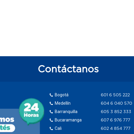
Contáctanos
Bogotá
601 6 505 222
Medellín
604 6 040 570
Barranquilla
605 3 852 333
Bucaramanga
607 6 976 777
Cali
602 4 854 777