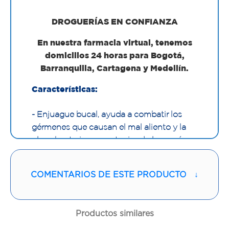
DROGUERÍAS EN CONFIANZA
En nuestra farmacia virtual, tenemos
domicilios 24 horas para Bogotá,
Barranquilla, Cartagena y Medellín.
Características:
- Enjuague bucal, ayuda a combatir los
gérmenes que causan el mal aliento y la
placa bacteriana manteniendo las encías
saludables.
- Ayuda a eliminar los gérmenes que
COMENTARIOS DE ESTE PRODUCTO
↓
causan el mal aliento y la placa bacteriana
hasta en un 99%.
- Ayuda a mantener el aliento fresco por
Productos similares
24 horas, (se debe usar en la mañana y en
la noche).