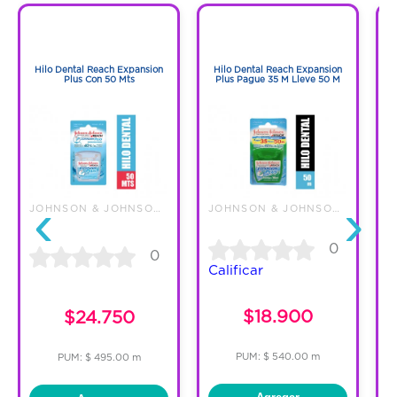
- No existe limpieza más profunda que la
1
1
de LISTERINE®*.
1
1
- Indicado para uso diario como
Hilo Dental Reach Expansion
Hilo Dental Reach Expansion
Plus Con 50 Mts
Plus Pague 35 M Lleve 50 M
complemento de la higiene oral.
‹
›
JOHNSON & JOHNSON DE COLOMBIA
JOHNSON & JOHNSON DE COLOMBIA
0
0
Calificar
C
$18.900
$24.750
PUM: $ 540.00 m
PUM: $ 495.00 m