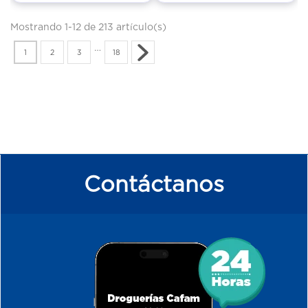
Mostrando 1-12 de 213 artículo(s)
…
1
2
3
18
Contáctanos