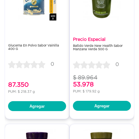
Precio Especial
Glucerna En Polvo Sabor Vainilla
Batido Verde New Health Sabor
400 G
Manzana Verde 500 G
0
0
$ 89.964
53.978
87.350
PUM: $ 179.92 g
PUM: $ 218.37 g
Agregar
Agregar