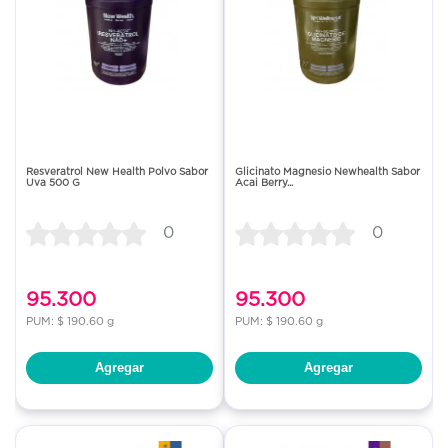
Resveratrol New Health Polvo Sabor
Glicinato Magnesio Newhealth Sabor
Uva 500 G
Acai Berry...
0
0
95.300
95.300
PUM: $ 190.60 g
PUM: $ 190.60 g
Agregar
Agregar