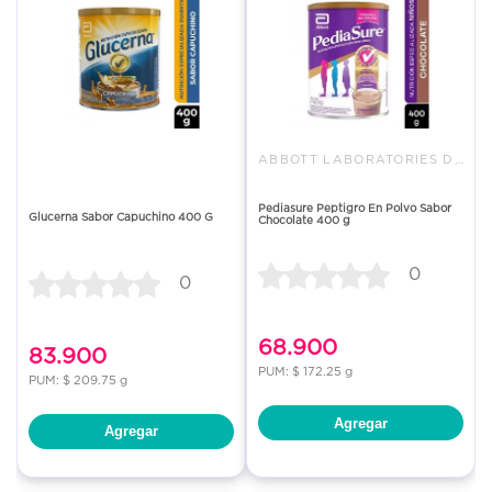
ABBOTT LABORATORIES DE COLOMBI
Pediasure Peptigro En Polvo Sabor
Glucerna Sabor Capuchino 400 G
Chocolate 400 g
0
0
68.900
83.900
PUM: $ 172.25 g
PUM: $ 209.75 g
Agregar
Agregar