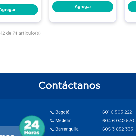
Agregar
Agregar
12 de 74 artículo(s)
Contáctanos
Bogotá
601 6 505 222
Medellín
604 6 040 570
Barranquilla
605 3 852 333