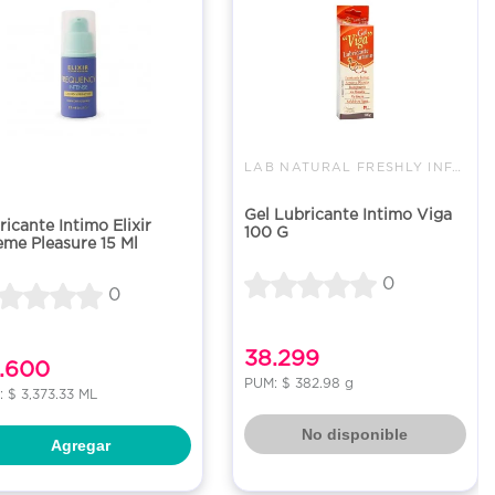
LAB NATURAL FRESHLY INFABO SAS
Gel Lubricante Intimo Viga
ricante Intimo Elixir
100 G
eme Pleasure 15 Ml
0
0
38.299
.600
PUM: $ 382.98 g
 $ 3,373.33 ML
No disponible
Agregar