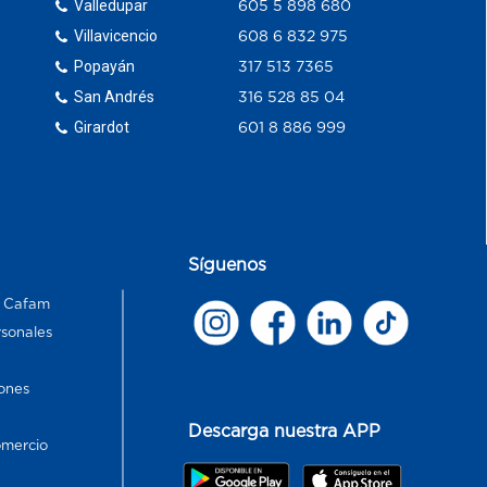
Valledupar
605 5 898 680
Villavicencio
608 6 832 975
Popayán
317 513 7365
San Andrés
316 528 85 04
Girardot
601 8 886 999
Síguenos
s Cafam
rsonales
ones
Descarga nuestra APP
omercio