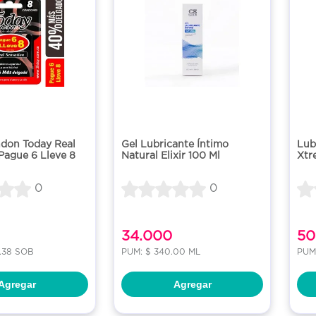
ndon Today Real
Gel Lubricante Íntimo
Lub
Pague 6 Lleve 8
Natural Elixir 100 Ml
Xtr
0
0
34.000
50
4.38 SOB
PUM: $ 340.00 ML
PUM:
Agregar
Agregar