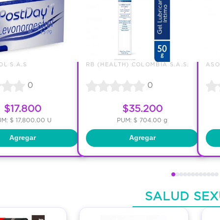
L S.A.S
RB (HEALTH) COLOMBIA S.A.S.
0
0
$17.800
$35.200
M: $ 17,800.00 U
PUM: $ 704.00 g
Agregar
Agregar
SALUD SEX