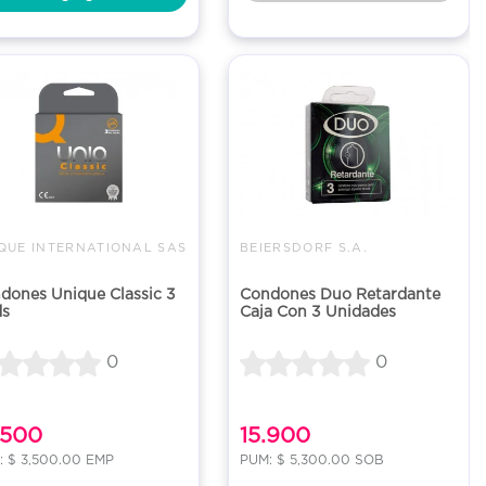
QUE INTERNATIONAL SAS
BEIERSDORF S.A.
dones Unique Classic 3
Condones Duo Retardante
s
Caja Con 3 Unidades
0
0
.500
15.900
: $ 3,500.00 EMP
PUM: $ 5,300.00 SOB