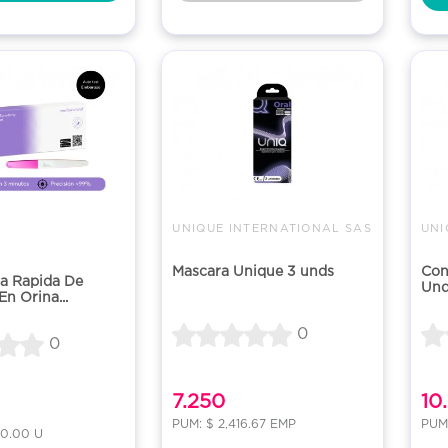
UNIQUE INTERNATIONAL SAS
UNI
Mascara Unique 3 unds
Con
a Rapida De
Und
n Orina...
0
0
7.250
10
PUM: $ 2,416.67 EMP
PUM
50.00 U