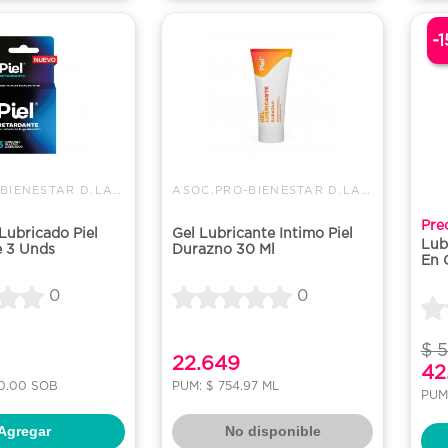
-
ASOC.PRO-BIENESTAR D.LA FAMILI
ASOC.PRO-BIENESTAR D.LA FAMILI
Pre
ubricado Piel
Gel Lubricante Intimo Piel
Lub
e 3 Unds
Durazno 30 Ml
En 
0
0
$ 
22.649
42
00.00 SOB
PUM: $ 754.97 ML
PUM
Agregar
No disponible