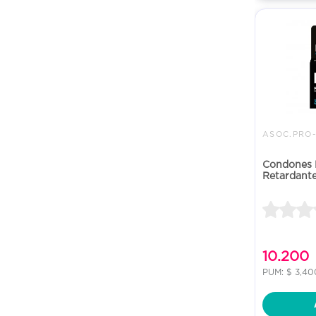
Condones L
Retardant
10.200
PUM: $ 3,4