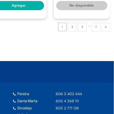
Agregar
No disponible
…
1
2
3
7
Pereira
606 3 402 444
Santa Marta
605 4 368 111
Sincelejo
605 2 771 126