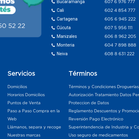
Bucaramanga
607 6 976 777
Cali
602 4 854 777
Cartagena
605 6 945 222
Cúcuta
607 5 956 111
Manizales
606 8 962 205
Monteria
604 7 898 888
Neiva
608 8 631 222
Servicios
Términos
Domicilios
Términos y Condiciones Droguería
Horarios Domicilios
Autorización Tratamiento Datos Pe
Puntos de Venta
Proteccion de Datos
Paso a Paso Compra en la
Reglamento Descuentos y Promoci
Web
Reversión Pago Electrónico
Llámanos, separa y recoge
Superintendencia de Industria y C
Nuestras marcas
Uso seguro de medicamentos