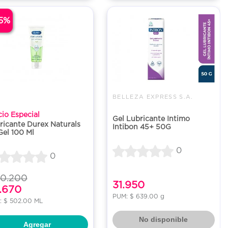
15%
BELLEZA EXPRESS S.A.
cio Especial
Gel Lubricante Intimo
ricante Durex Naturals
Intibon 45+ 50G
Gel 100 Ml
0
0
50.200
31.950
.670
PUM: $ 639.00 g
: $ 502.00 ML
No disponible
Agregar