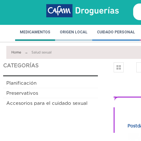
MEDICAMENTOS
ORIGEN LOCAL
CUIDADO PERSONAL
Home
Salud sexual
CATEGORÍAS
Planificación
Preservativos
 Especial
1
Accesorios para el cuidado sexual
15%
1
 Durex Cereza 50
Condones Uniq Pull 3 Unds + 3
Postda
Ml
Lubricantes