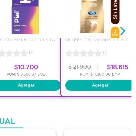
›
ASOC.PRO-BIENESTAR D.LA FAMILI
RB (HEALTH) COLOMBIA S.A.S.
0
0
$10.700
$ 21.900
$18.615
|
PUM: $ 3,566.67 SOB
PUM: $ 7,300.00 EMP
Agregar
Agregar
UAL