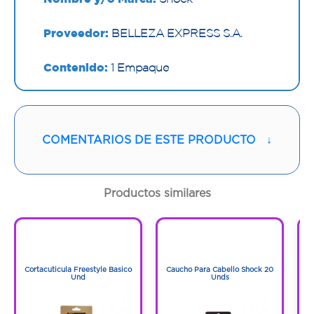
Proveedor:
BELLEZA EXPRESS S.A.
Contenido:
1 Empaque
Cantidad:
1 Und
Código:
1295135
COMENTARIOS DE ESTE PRODUCTO
↓
Productos similares
1
1
1
1
Cortacuticula Freestyle Basico
Caucho Para Cabello Shock 20
C
Und
Unds