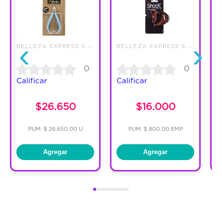
‹
›
BELLEZA EXPRESS S.A.
BELLEZA EXPRESS S.A.
0
0
Calificar
Calificar
C
$26.650
$16.000
PUM: $ 26,650.00 U
PUM: $ 800.00 EMP
Agregar
Agregar