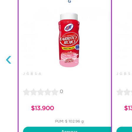
G
‹
J G B S A
J G B S
0
$13.900
$1
PUM: $ 102.96 g
Agregar