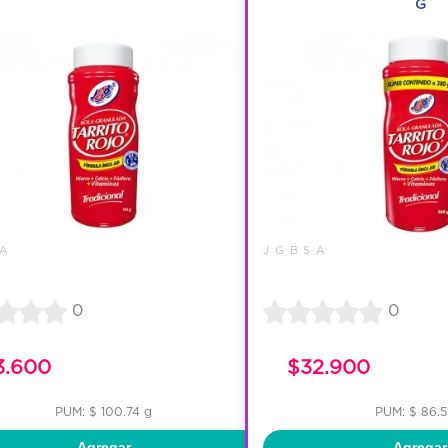
G
 A
J G B S A
0
0
3.600
$32.900
PUM: $ 100.74 g
PUM: $ 86.5
Agregar
Agregar