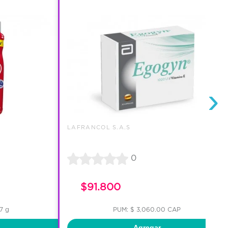
›
LAFRANCOL S.A.S
0
$91.800
7 g
PUM: $ 3,060.00 CAP
Agregar