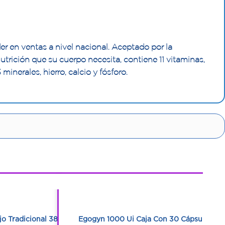
der en ventas a nivel nacional. Aceptado por la
trición que su cuerpo necesita, contiene 11 vitaminas,
 minerales, hierro, calcio y fósforo.
1
1
jo Tradicional 380
Egogyn 1000 Ui Caja Con 30 Cápsulas