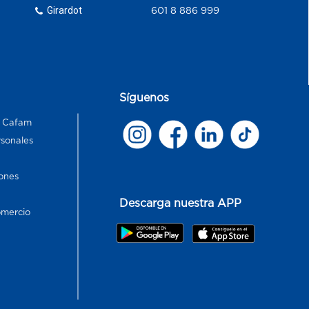
Girardot
601 8 886 999
Síguenos
s Cafam
rsonales
ones
Descarga nuestra APP
omercio