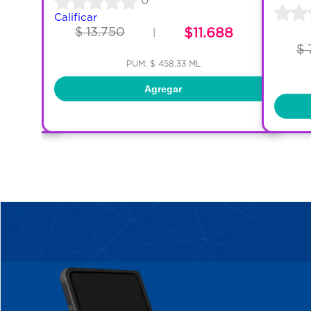
0
Calificar
$ 13.750
$11.688
|
955
$ 
PUM: $ 458.33 ML
Agregar