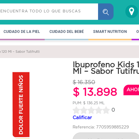
CUIDADO DE LA PIEL
CUIDADO DEL BEBÉ
SMART NUTRITION
O
120 Ml – Sabor Tutifrutti
Ibuprofeno Kids 
Ml – Sabor Tutifru
$ 16.350
$ 13.898
AHO
PUM: $ 136.25 ML
0
Calificar
Referencia: 7705959885229