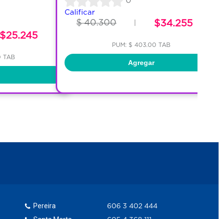
0
Calificar
$ 40.300
$34.255
|
$25.245
PUM: $ 403.00 TAB
0 TAB
Agregar
Pereira
606 3 402 444