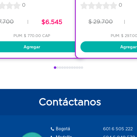
0
0
7.700
$6.545
$ 29.700
|
|
PUM: $ 770.00 CAP
PUM: $ 297.0
Agregar
Agregar
Contáctanos
Bogotá
601 6 505 222