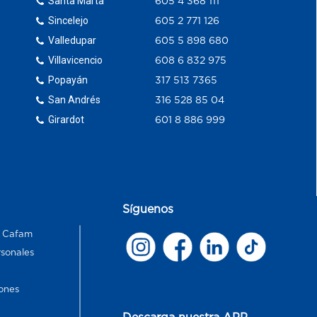
Santa Marta
605 4 368 111
Sincelejo
605 2 771 126
Valledupar
605 5 898 680
Villavicencio
608 6 832 975
Popayán
317 513 7365
San Andrés
316 528 85 04
Girardot
601 8 886 999
Síguenos
s Cafam
rsonales
ones
Descarga nuestra APP