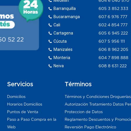
Medellín
604 6 040 570
Barranquilla
605 3 852 333
Bucaramanga
607 6 976 777
Cali
602 4 854 777
Cartagena
605 6 945 222
Cúcuta
607 5 956 111
Manizales
606 8 962 205
Monteria
604 7 898 888
Neiva
608 8 631 222
Servicios
Términos
Domicilios
Términos y Condiciones Droguería
Horarios Domicilios
Autorización Tratamiento Datos Pe
Puntos de Venta
Proteccion de Datos
Paso a Paso Compra en la
Reglamento Descuentos y Promoci
Web
Reversión Pago Electrónico