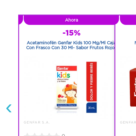
Ahora
-15%
0 Tabletas
Acetaminofén Genfar Kids 100 Mg/Ml Caja
Con Frasco Con 30 Ml- Sabor Frutos Rojos
‹
GENFAR S.A.
GENFAR