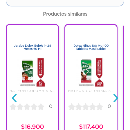
Cantidad:
16 Cápsulas
Productos similares
Código:
1273399
1
1
1
1
Jarabe Dolex Bebés 1- 24
Dolex Niños 100 Mg 100
D
Meses 60 Ml
Tabletas Masticables
‹
›
HALEON COLOMBIA SAS
HALEON COLOMBIA SAS
0
0
$16.900
$117.400