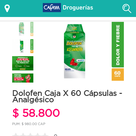
Dolofen Caja X 60 Cápsulas -
Analgésico
$ 58.800
PUM: $ 980.00 CAP