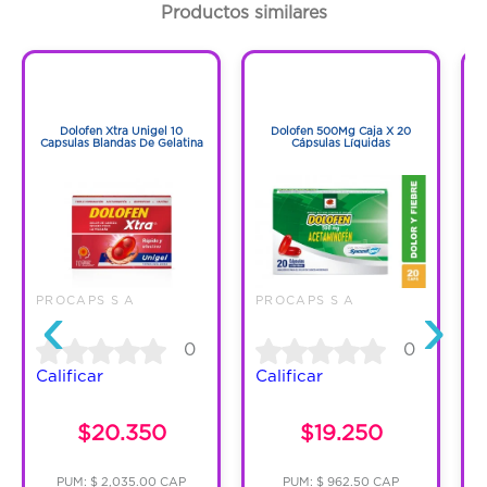
Cantidad:
60 Cápsulas
Productos similares
Código:
364001
1
1
1
1
Dolofen Xtra Unigel 10
Dolofen 500Mg Caja X 20
Capsulas Blandas De Gelatina
Cápsulas Líquidas
‹
›
PROCAPS S A
PROCAPS S A
P
0
0
Calificar
Calificar
C
$20.350
$19.250
PUM: $ 2,035.00 CAP
PUM: $ 962.50 CAP