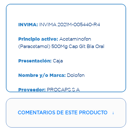
INVIMA:
INVIMA 2021M-005440-R4
Principio activo:
Acetaminofen
(Paracetamol) 500Mg Cap Glt Bla Oral
Presentación:
Caja
Nombre y/o Marca:
Dolofen
Proveedor:
PROCAPS S A
Vía de administración:
ORAL
COMENTARIOS DE ESTE PRODUCTO
↓
Contenido:
1 Und