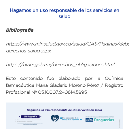
Hagamos un uso responsable de los servicios en
salud
Bibliografía
https://www.minsalud.gov.co/salud/CAS/Paginas/debe
derechos-salud.aspx
https://hraei.gob.mx/derechos_obligaciones.html
Este contenido fue elaborado por la Química
farmacéutica María Gladaris Moreno Pérez / Registro
Profesional Nº 05.10007.240614.5895