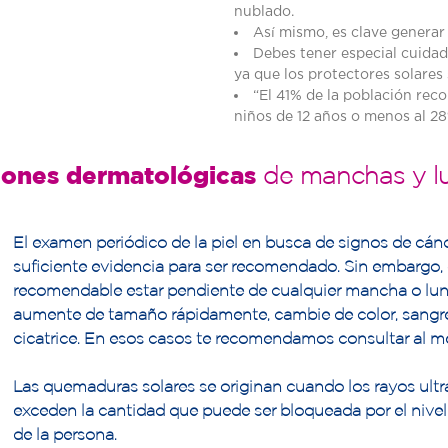
nublado.
Así mismo, es clave generar
Debes tener especial cuida
ya que los protectores solares 
“El 41% de la población reco
niños de 12 años o menos al 28
iones dermatológicas
de manchas y lu
El examen periódico de la piel en busca de signos de cánc
suficiente evidencia para ser recomendado. Sin embargo,
recomendable estar pendiente de cualquier mancha o lu
aumente de tamaño rápidamente, cambie de color, sangr
cicatrice. En esos casos te recomendamos consultar al m
Las quemaduras solares se originan cuando los rayos ultr
exceden la cantidad que puede ser bloqueada por el nive
de la persona.