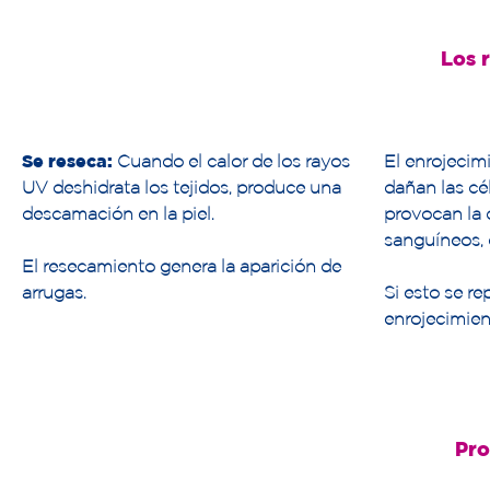
Los 
Se reseca:
Cuando el calor de los rayos
El enrojecim
UV deshidrata los tejidos, produce una
dañan las cél
descamación en la piel.
provocan la d
sanguíneos, d
El resecamiento genera la aparición de
arrugas.
Si esto se re
enrojecimien
Pro