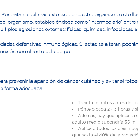
 Por tratarse del más extenso de nuestro organismo este ll
 del organismo, estableciéndose como “intermediario” entre 
ltiples agresiones externas: físicas, químicas, infecciosas 
des defensivas inmunológicas. Si estas se alteran podrán a
nexión con el resto del cuerpo.
para prevenir la aparición de cáncer cutáneo y evitar el foto
 de forma adecuada:
Treinta minutos antes de la 
Póntelo cada 2 - 3 horas y s
Además, hay que aplicar la 
adulto medio supondría 35 mili
Aplícalo todos los días ind
que hasta el 40% de la radiació