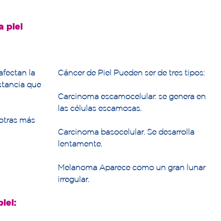
 piel
fectan la
Cáncer de Piel Pueden ser de tres tipos:
stancia que
Carcinoma escamocelular: se genera en
las células escamosas.
otras más
Carcinoma basocelular. Se desarrolla
lentamente.
Melanoma Aparece como un gran lunar
irregular.
iel: