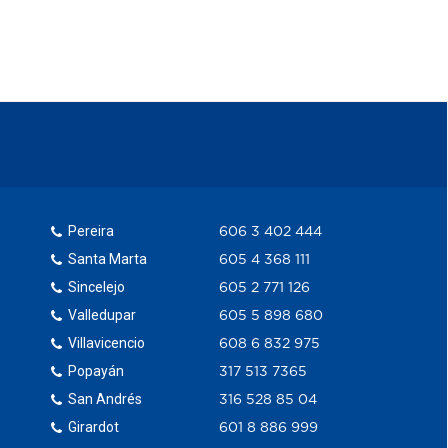
Pereira
606 3 402 444
Santa Marta
605 4 368 111
Sincelejo
605 2 771 126
Valledupar
605 5 898 680
Villavicencio
608 6 832 975
Popayán
317 513 7365
San Andrés
316 528 85 04
Girardot
601 8 886 999