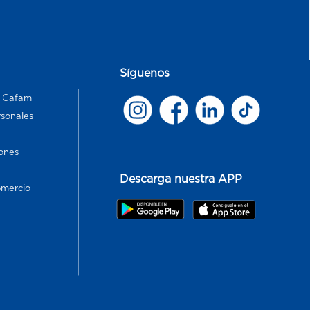
Síguenos
s Cafam
rsonales
ones
Descarga nuestra APP
omercio