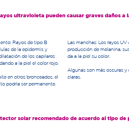
rayos ultravioleta pueden causar graves daños a la
iento: Rayos de tipo B
Las manchas: Los rayos UV a
ulas de la epidermis y
producción de melanina, su
ilatación de los capilares
da a la piel su color.
ando a la piel el color rojo.
Algunas son más oscuras y 
pite en otros bronceados, el
claras.
to podría ser permanente.
tector solar recomendado de acuerdo al tipo de p