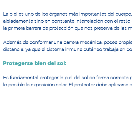
La piel es uno de los órganos más importantes del cuerpo.
aisladamente sino en constante interrelación con el resto
la primera barrera de protección que nos preserva de las mú
Además de conformar una barrera mecánica, posee propieda
distancia, ya que el sistema inmune cutáneo trabaja en co
Protegerse bien del sol:
Es fundamental proteger la piel del sol de forma correcta 
lo posible la exposición solar. El protector debe aplicarse