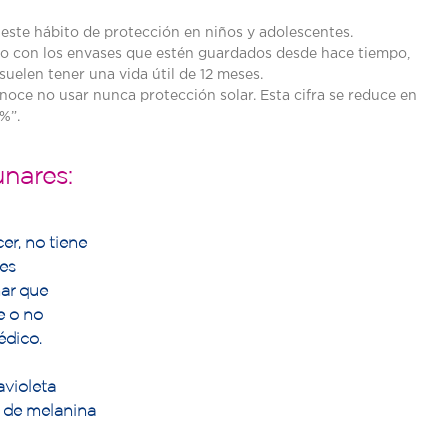
 este hábito de protección en niños y adolescentes.
do con los envases que estén guardados desde hace tiempo,
suelen tener una vida útil de 12 meses.
noce no usar nunca protección solar. Esta cifra se reduce en
%”.
nares:
er, no tiene
 es
nar que
e o no
édico.
avioleta
l de melanina