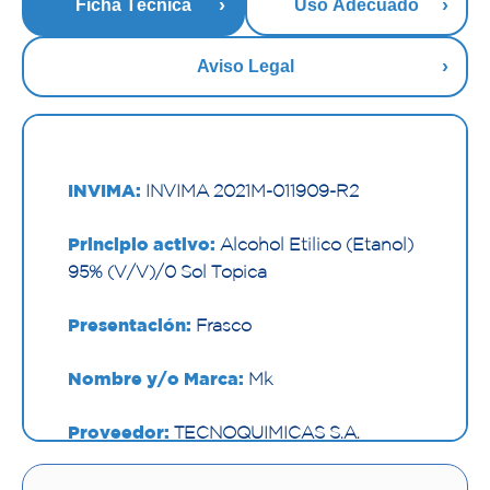
Ficha Técnica
Uso Adecuado
Aviso Legal
INVIMA:
INVIMA 2021M-011909-R2
Principio activo:
Alcohol Etilico (Etanol)
95% (V/V)/0 Sol Topica
Presentación:
Frasco
Nombre y/o Marca:
Mk
Proveedor:
TECNOQUIMICAS S.A.
Vía de administración:
TOPICA