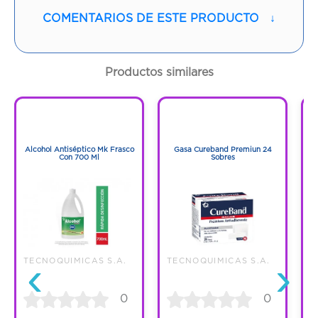
COMENTARIOS DE ESTE PRODUCTO
↓
Contenido:
350 Ml
Cantidad:
1 Frasco
Productos similares
Código:
926544
1
1
1
1
Alcohol Antiséptico Mk Frasco
Gasa Cureband Premiun 24
Con 700 Ml
Sobres
‹
›
TECNOQUIMICAS S.A.
TECNOQUIMICAS S.A.
T
0
0
C