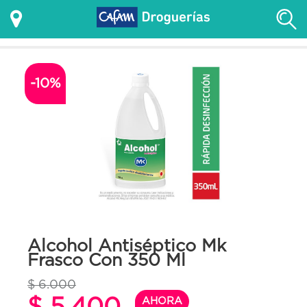
-10%
Alcohol Antiséptico Mk
Frasco Con 350 Ml
$ 6.000
$ 5.400
AHORA