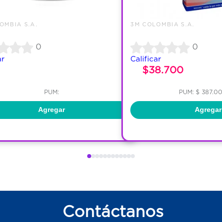
OMBIA S.A.
3M COLOMBIA S.A.
0
0
ar
Calificar
$38.700
PUM:
PUM: $ 387.0
Agregar
Agregar
Contáctanos