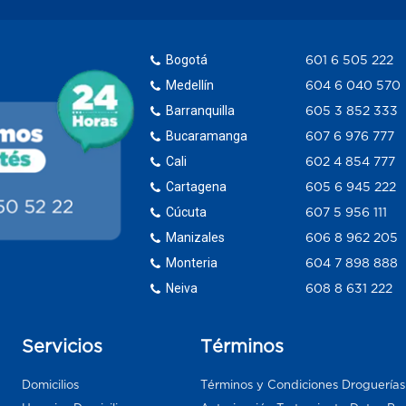
Bogotá
601 6 505 222
Medellín
604 6 040 570
Barranquilla
605 3 852 333
Bucaramanga
607 6 976 777
Cali
602 4 854 777
Cartagena
605 6 945 222
Cúcuta
607 5 956 111
Manizales
606 8 962 205
Monteria
604 7 898 888
Neiva
608 8 631 222
Servicios
Términos
Domicilios
Términos y Condiciones Droguería