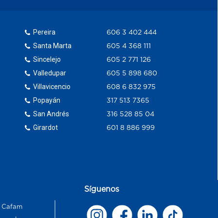
Pereira
606 3 402 444
Santa Marta
605 4 368 111
Sincelejo
605 2 771 126
Valledupar
605 5 898 680
Villavicencio
608 6 832 975
Popayán
317 513 7365
San Andrés
316 528 85 04
Girardot
601 8 886 999
Síguenos
s Cafam