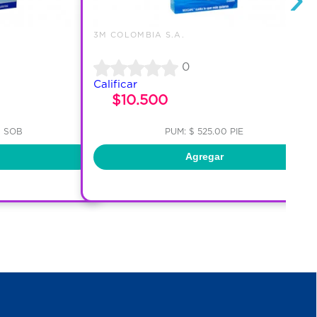
3M COLOMBIA S.A.
0
Calificar
$10.500
0 SOB
PUM: $ 525.00 PIE
Agregar