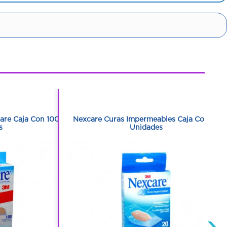
1
1
are Caja Con 100
Nexcare Curas Impermeables Caja Con 20
s
Unidades
›