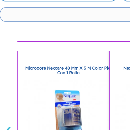
1
1
aja Con 12
Micropore Nexcare 48 Mm X 5 M Color Piel
Nex
Con 1 Rollo
‹