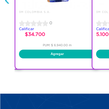
3M COLOMBIA S.A.
3M COL
0
Calificar
Calific
$34.700
5.100
PUM: $ 6,940.00 m
Agregar