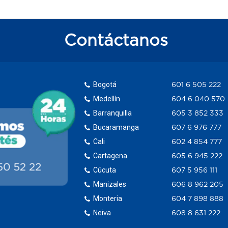
Contáctanos
Bogotá
601 6 505 222
Medellín
604 6 040 570
Barranquilla
605 3 852 333
Bucaramanga
607 6 976 777
Cali
602 4 854 777
Cartagena
605 6 945 222
Cúcuta
607 5 956 111
Manizales
606 8 962 205
Monteria
604 7 898 888
Neiva
608 8 631 222