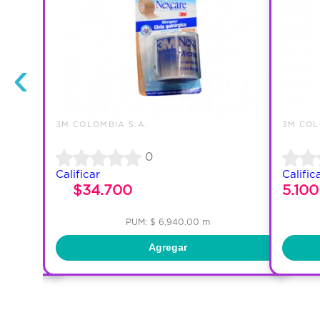
‹
3M COLOMBIA S.A.
3M COL
0
Calificar
Calific
$34.700
5.100
PUM: $ 6,940.00 m
Agregar