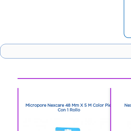
1
1
aja Con 12
Micropore Nexcare 48 Mm X 5 M Color Piel
Nex
Con 1 Rollo