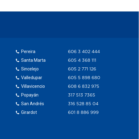
Pereira
606 3 402 444
Santa Marta
605 4 368 111
Sincelejo
605 2 771 126
Valledupar
605 5 898 680
Villavicencio
608 6 832 975
Popayán
317 513 7365
San Andrés
316 528 85 04
Girardot
601 8 886 999