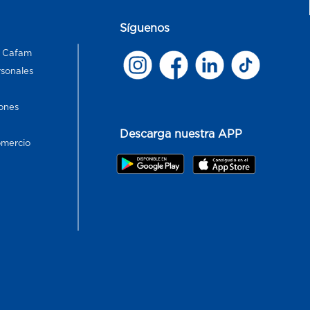
Síguenos
s Cafam
rsonales
ones
Descarga nuestra APP
omercio