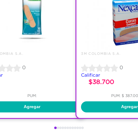
OMBIA S.A.
3M COLOMBIA S.A.
0
0
ar
Calificar
$38.700
PUM:
PUM: $ 387.0
Agregar
Agregar