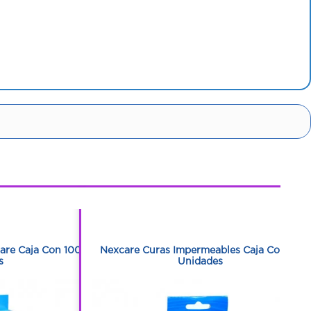
1
1
are Caja Con 100
Nexcare Curas Impermeables Caja Con 20
s
Unidades