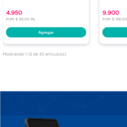
4.950
9.900
PUM: $ 99.00 ML
PUM: $ 198.00
Agregar
Mostrando 1-12 de 35 artículo(s)