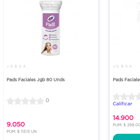
J G B S A
J G B S A
Pads Faciales Jgb 80 Unds
Pads Facial
0
Calificar
14.900
9.050
PUM: $ 298.0
PUM: $ 113.13 UN