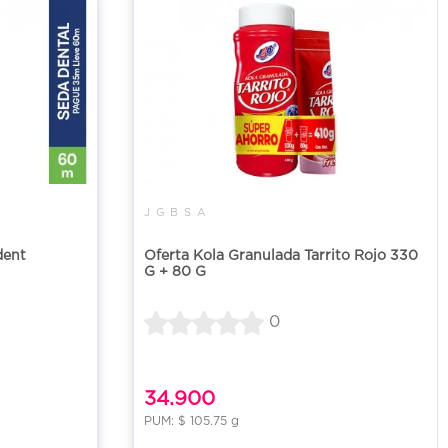
J G B S A
dent
Oferta Kola Granulada Tarrito Rojo 330
G + 80 G
0
34.900
PUM: $ 105.75 g