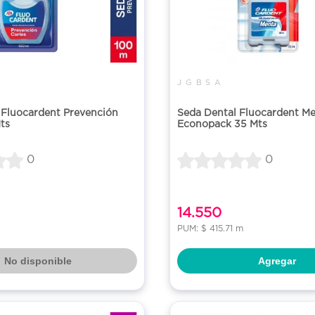
J G B S A
 Fluocardent Prevención
Seda Dental Fluocardent M
ts
Econopack 35 Mts
0
0
14.550
PUM: $ 415.71 m
No disponible
Agregar