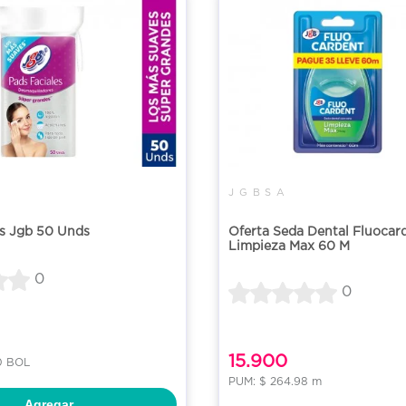
J G B S A
es Jgb 50 Unds
Oferta Seda Dental Fluocar
Limpieza Max 60 M
0
0
15.900
0 BOL
PUM: $ 264.98 m
Agregar