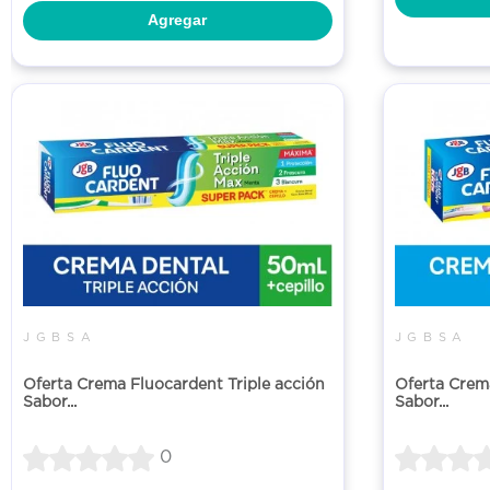
Agregar
J G B S A
J G B S A
Oferta Crema Fluocardent Triple acción
Oferta Crem
Sabor...
Sabor...
0