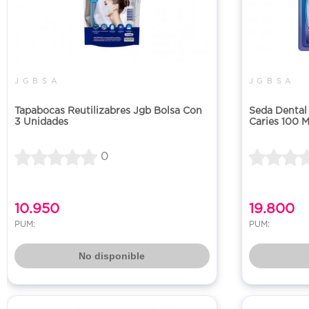
J G B S A
J G B S A
Tapabocas Reutilizabres Jgb Bolsa Con
Seda Dental
3 Unidades
Caries 100 M
0
10.950
19.800
PUM:
PUM:
No disponible