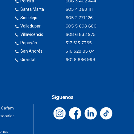
Pereira
606 3 402 444
Santa Marta
605 4 368 111
Sincelejo
605 2 771 126
Valledupar
605 5 898 680
Villavicencio
608 6 832 975
Popayán
317 513 7365
San Andrés
316 528 85 04
Girardot
601 8 886 999
Síguenos
s Cafam
rsonales
ones