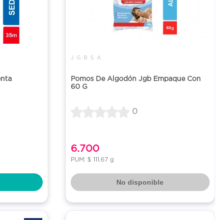
J G B S A
enta
Pomos De Algodón Jgb Empaque Con
60 G
0
6.700
PUM: $ 111.67 g
No disponible