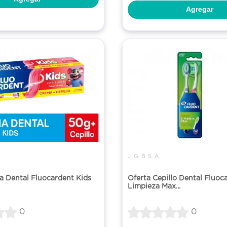
Agregar
J G B S A
a Dental Fluocardent Kids
Oferta Cepillo Dental Fluoc
Limpieza Max...
0
0