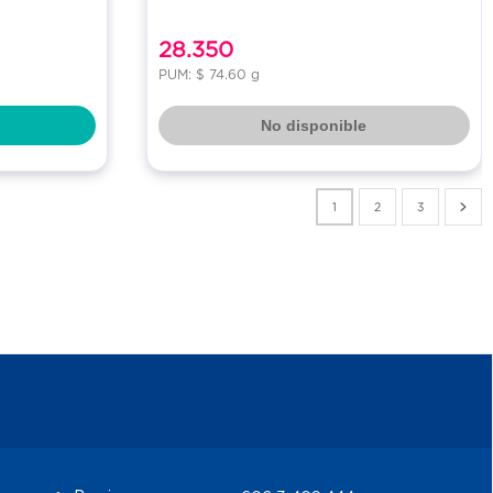
28.350
PUM: $ 74.60 g
No disponible
1
2
3