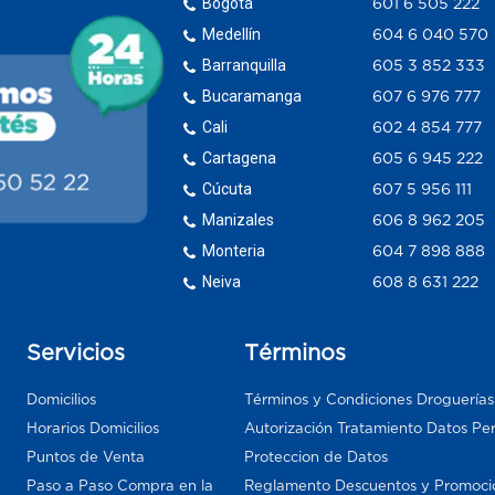
Bogotá
601 6 505 222
Medellín
604 6 040 570
Barranquilla
605 3 852 333
Bucaramanga
607 6 976 777
Cali
602 4 854 777
Cartagena
605 6 945 222
Cúcuta
607 5 956 111
Manizales
606 8 962 205
Monteria
604 7 898 888
Neiva
608 8 631 222
Servicios
Términos
Domicilios
Términos y Condiciones Droguería
Horarios Domicilios
Autorización Tratamiento Datos Pe
Puntos de Venta
Proteccion de Datos
Paso a Paso Compra en la
Reglamento Descuentos y Promoci