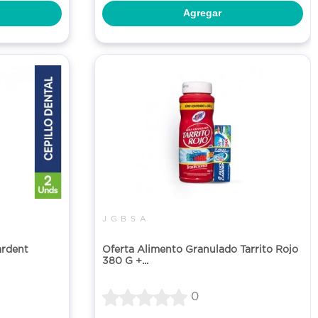
Agregar
J G B S A
ardent
Oferta Alimento Granulado Tarrito Rojo
380 G +...
0