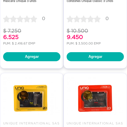
Mascara Unique 3 unds
Condones Unique Classic 3 Unds
0
0
$ 7.250
$ 10.500
6.525
9.450
PUM: $ 2,416.67 EMP
PUM: $ 3,500.00 EMP
Agregar
Agregar
UNIQUE INTERNATIONAL SAS
UNIQUE INTERNATIONAL SAS