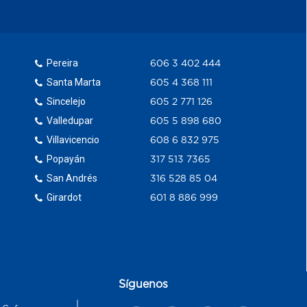
Pereira
606 3 402 444
Santa Marta
605 4 368 111
Sincelejo
605 2 771 126
Valledupar
605 5 898 680
Villavicencio
608 6 832 975
Popayán
317 513 7365
San Andrés
316 528 85 04
Girardot
601 8 886 999
Síguenos