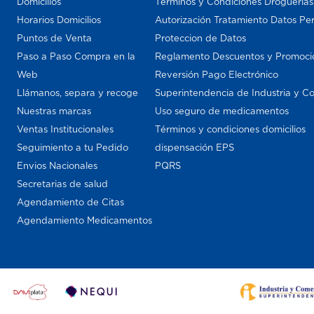
Domicilios
Términos y Condiciones Droguería
Horarios Domicilios
Autorización Tratamiento Datos Pe
Puntos de Venta
Proteccion de Datos
Paso a Paso Compra en la
Reglamento Descuentos y Promoci
Web
Reversión Pago Electrónico
Llámanos, separa y recoge
Superintendencia de Industria y C
Nuestras marcas
Uso seguro de medicamentos
Ventas Institucionales
Términos y condiciones domicilios
Seguimiento a tu Pedido
dispensación EPS
Envios Nacionales
PQRS
Secretarias de salud
Agendamiento de Citas
Agendamiento Medicamentos