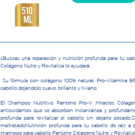
¿Buscas una reparación y nutrición profunda para tu cab
Colágeno Nutre y Revitaliza te ayudará.
Su fórmula con colágeno 100% natural, Pro-Vitamina B
cabello dejándolo suave, brillante y liviano.
El Shampoo Nutritivo Pantene Pro-V Miracles Cólagen
antioxidantes que se absorben instantánea y profundamen
profunda para revitalizar el cabello sin dejarlo pesado
maltratadoNutrición profunda para tu cabello de raíz a pu
shampoo para cabello Pantene Colágeno Nutre y Revitaliza