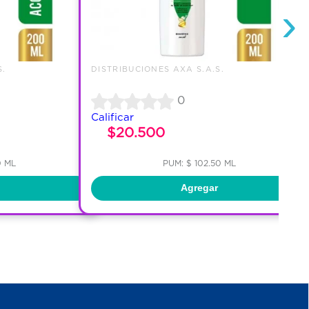
›
S.
DISTRIBUCIONES AXA S.A.S.
0
Calificar
$20.500
0 ML
PUM: $ 102.50 ML
Agregar