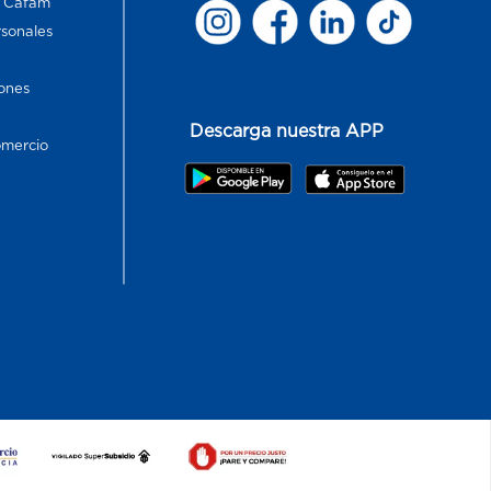
s Cafam
rsonales
ones
Descarga nuestra APP
omercio