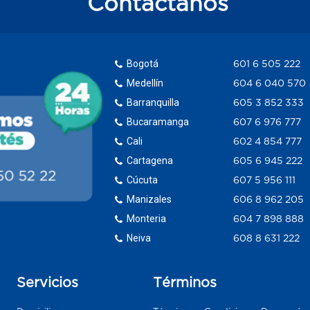
Contáctanos
Bogotá
601 6 505 222
Medellín
604 6 040 570
Barranquilla
605 3 852 333
Bucaramanga
607 6 976 777
Cali
602 4 854 777
Cartagena
605 6 945 222
Cúcuta
607 5 956 111
Manizales
606 8 962 205
Monteria
604 7 898 888
Neiva
608 8 631 222
Servicios
Términos