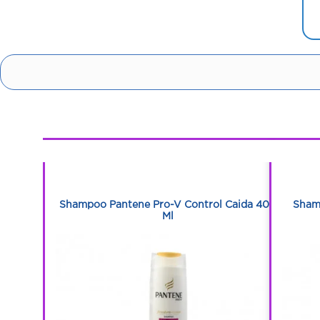
1
1
-V Rizos
Shampoo Pantene Pro-V Control Caida 400
Sham
Ml