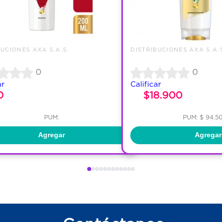
BUCIONES AXA S.A.S.
DISTRIBUCIONES AXA S.A.
0
0
ar
Calificar
0
$18.900
PUM:
PUM: $ 94.5
Agregar
Agregar