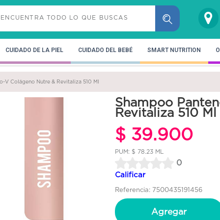
CUIDADO DE LA PIEL
CUIDADO DEL BEBÉ
SMART NUTRITION
O
-V Colágeno Nutre & Revitaliza 510 Ml
Shampoo Pantene
Revitaliza 510 Ml
$ 39.900
PUM: $ 78.23 ML
0
Calificar
Referencia: 7500435191456
Agregar