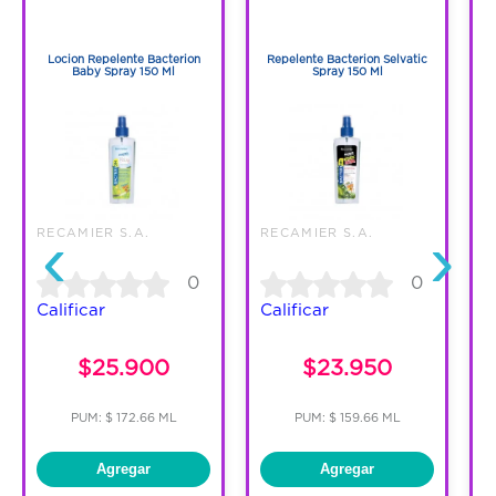
1
1
puede obtener de otros minerales, como el bórax 
1
1
y la boracita, a través de procesos químicos. Es 
un polvo de color blanco cristalino, que se 
Locion Repelente Bacterion
Repelente Bacterion Selvatic
Baby Spray 150 Ml
Spray 150 Ml
encuentra en el agua de mar, árboles y frutas.
‹
›
RECAMIER S.A.
RECAMIER S.A.
0
0
Calificar
Calificar
C
$25.900
$23.950
PUM: $ 172.66 ML
PUM: $ 159.66 ML
Agregar
Agregar