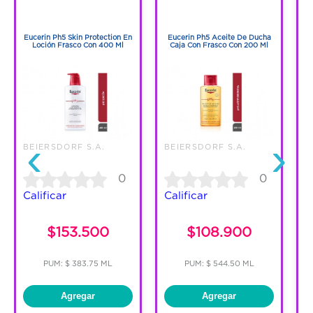
1
1
1
1
Eucerin Ph5 Skin Protection En
Eucerin Ph5 Aceite De Ducha
Loción Frasco Con 400 Ml
Caja Con Frasco Con 200 Ml
‹
›
BEIERSDORF S.A.
BEIERSDORF S.A.
B
0
0
Calificar
Calificar
C
$153.500
$108.900
PUM: $ 383.75 ML
PUM: $ 544.50 ML
Agregar
Agregar