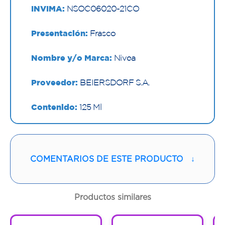
INVIMA:
NSOC06020-21CO
Presentación:
Frasco
Nombre y/o Marca:
Nivea
Proveedor:
BEIERSDORF S.A.
Contenido:
125 Ml
Cantidad:
1 Frasco
Código:
1295154
COMENTARIOS DE ESTE PRODUCTO
↓
Productos similares