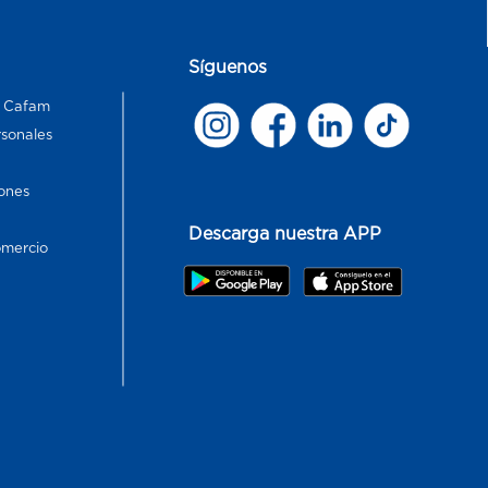
Síguenos
s Cafam
rsonales
ones
Descarga nuestra APP
omercio