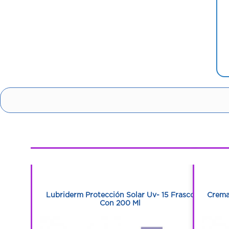
1
1
tensiva X
Lubriderm Protección Solar Uv- 15 Frasco
Crema
Con 200 Ml