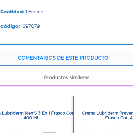
Cantidad:
1 Frasco
Código:
1297079
COMENTARIOS DE ESTE PRODUCTO
↓
Productos similares
1
1
1
1
 Lubriderm Men’S 3 En 1 Frasco Con
Crema Lubriderm Preven
400 Ml
Frasco Con 4