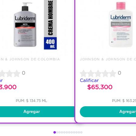
N & JOHNSON DE COLOMBIA
JOHNSON & JOHNSON DE 
0
0
ar
Calificar
3.900
$65.300
PUM: $ 134.75 ML
PUM: $ 163.2
Agregar
Agregar