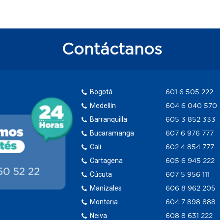
Contáctanos
Bogotá
601 6 505 222
Medellín
604 6 040 570
Barranquilla
605 3 852 333
Bucaramanga
607 6 976 777
Cali
602 4 854 777
Cartagena
605 6 945 222
Cúcuta
607 5 956 111
Manizales
606 8 962 205
Monteria
604 7 898 888
Neiva
608 8 631 222