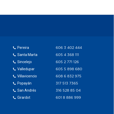
Pereira
606 3 402 444
Santa Marta
605 4 368 111
Sincelejo
605 2 771 126
Valledupar
605 5 898 680
Villavicencio
608 6 832 975
Popayán
317 513 7365
San Andrés
316 528 85 04
Girardot
601 8 886 999