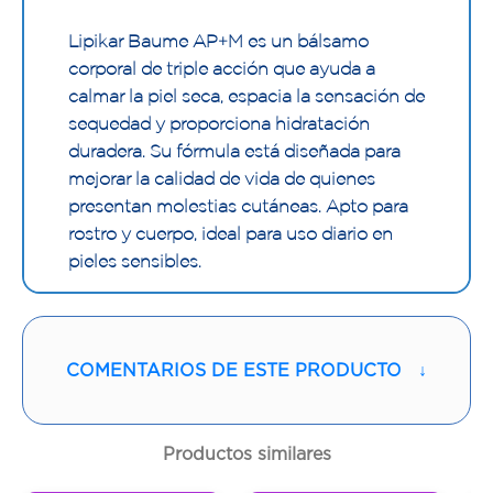
Lipikar Baume AP+M es un bálsamo
corporal de triple acción que ayuda a
calmar la piel seca, espacia la sensación de
sequedad y proporciona hidratación
duradera. Su fórmula está diseñada para
mejorar la calidad de vida de quienes
presentan molestias cutáneas. Apto para
rostro y cuerpo, ideal para uso diario en
pieles sensibles.
¿Para qué tipo de piel está recomendado
Lipikar Baume AP+M?
COMENTARIOS DE ESTE PRODUCTO
↓
Está formulado para todo tipo de piel,
especialmente piel seca, sensible o con
tendencia a irritarse. Su acción hidratante
Productos similares
y calmante lo hace ideal para adultos,