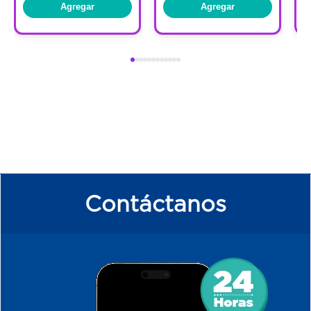
Para mejores resultados, se sugiere usar
Agregar
Agregar
junto con Lipikar Syndet AP+ como
limpiador.
Contáctanos