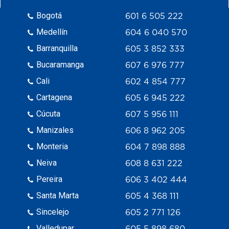
Bogotá
601 6 505 222
Medellín
604 6 040 570
Barranquilla
605 3 852 333
Bucaramanga
607 6 976 777
Cali
602 4 854 777
Cartagena
605 6 945 222
Cúcuta
607 5 956 111
Manizales
606 8 962 205
Monteria
604 7 898 888
Neiva
608 8 631 222
Pereira
606 3 402 444
Santa Marta
605 4 368 111
Sincelejo
605 2 771 126
Valledupar
605 5 898 680