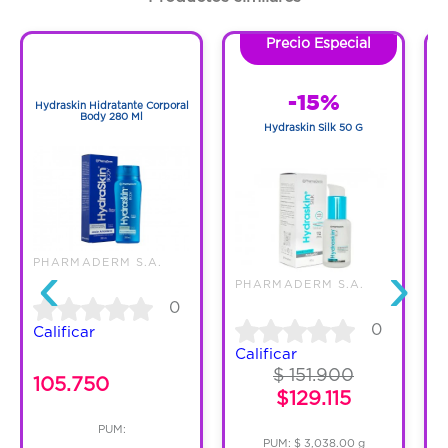
suavizante, reparador, efecto protector y
antiirritante.
Precio Especial
1
1
-15%
Hydraskin Hidratante Corporal
Body 280 Ml
Hydraskin Silk 50 G
P
‹
›
PHARMADERM S.A.
PHARMADERM S.A.
P
0
0
Calificar
Calificar
C
$ 151.900
105.750
$129.115
PUM:
PUM: $ 3,038.00 g