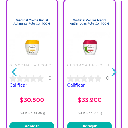
1
1
1
1
Teatrical Crema Facial
Teatrical Células Madre
C
Aclarante Pote Con 100 G
Antiarrugas Pote Con 100 G
‹
›
GENOMMA LAB COLOMBIA LTDA.
GENOMMA LAB COLOMBIA LTDA.
0
0
Calificar
Calificar
C
$30.800
$33.900
PUM: $ 308.00 g
PUM: $ 338.99 g
Agregar
Agregar