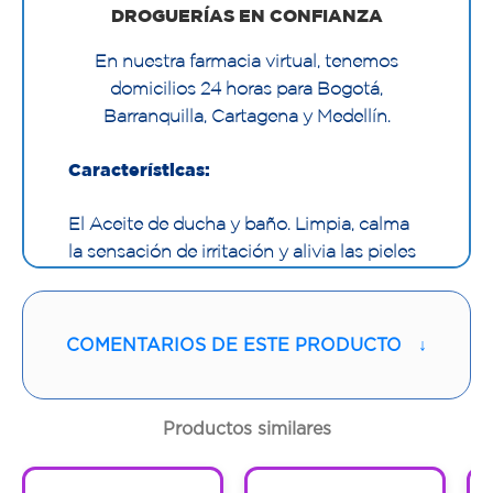
DROGUERÍAS EN CONFIANZA
En nuestra farmacia virtual, tenemos
domicilios 24 horas para Bogotá,
Barranquilla, Cartagena y Medellín.
Características:
El Aceite de ducha y baño. Limpia, calma
la sensación de irritación y alivia las pieles
secas con tendencia atópica. Su fórmula,
que combina higiene con tratamiento, ha
sido desarrollada con los mismos activos
COMENTARIOS DE ESTE PRODUCTO
↓
que los tratamientos emolientes Exomega
para ayudar a reconstruir la barrera
cutánea y aliviar la piel.
Productos similares
Higiene de las pieles secas, muy secas