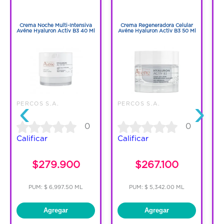
1
1
y atópicas de los bebes, niños y adultos.
1
1
Crema Noche Multi-Intensiva
Crema Regeneradora Celular
S
Avéne Hyaluron Activ B3 40 Ml
Avéne Hyaluron Activ B3 50 Ml
‹
›
PERCOS S.A.
PERCOS S.A.
P
0
0
Calificar
Calificar
C
$279.900
$267.100
PUM: $ 6,997.50 ML
PUM: $ 5,342.00 ML
Agregar
Agregar