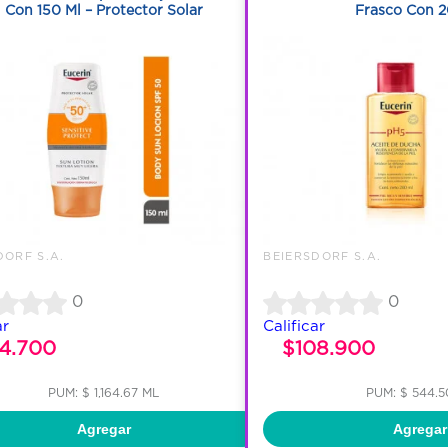
Con 150 Ml – Protector Solar
Frasco Con 2
DORF S.A.
BEIERSDORF S.A.
0
0
ar
Calificar
74.700
$108.900
PUM: $ 1,164.67 ML
PUM: $ 544.5
Agregar
Agregar