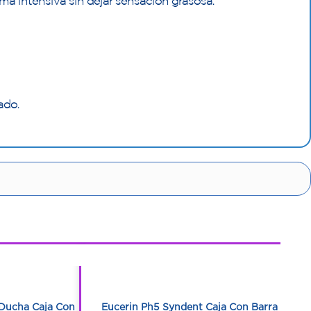
ma intensiva sin dejar sensación grasosa.
ado.
1
1
 Ducha Caja Con
Eucerin Ph5 Syndent Caja Con Barra Con