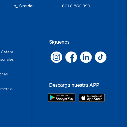
Girardot
601 8 886 999
Síguenos
s Cafam
rsonales
ones
Descarga nuestra APP
omercio