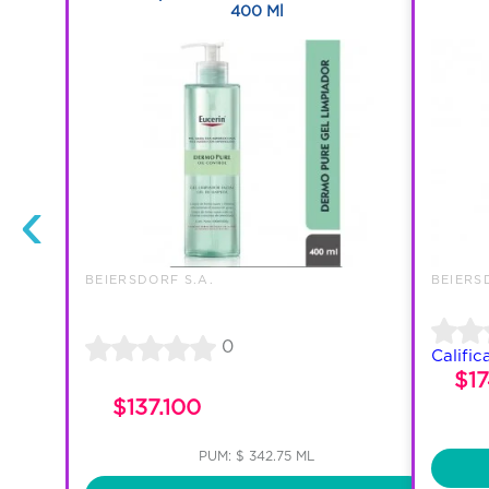
400 Ml
‹
BEIERSDORF S.A.
BEIERS
0
Calific
$1
$137.100
PUM: $ 342.75 ML