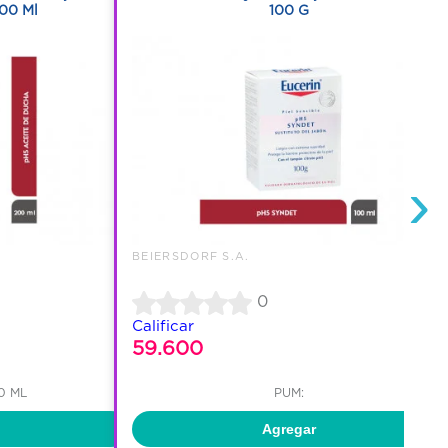
00 Ml
100 G
›
BEIERSDORF S.A.
0
Calificar
59.600
0 ML
PUM:
Agregar