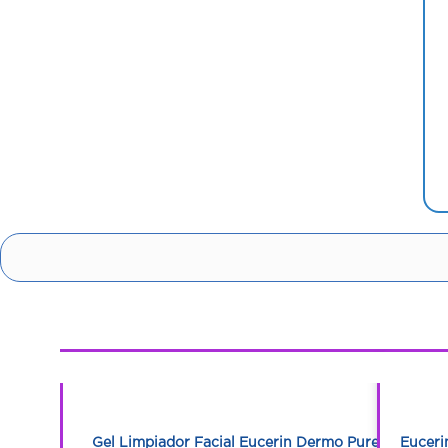
1
1
un Fps 50
Gel Limpiador Facial Eucerin Dermo Pure
Euceri