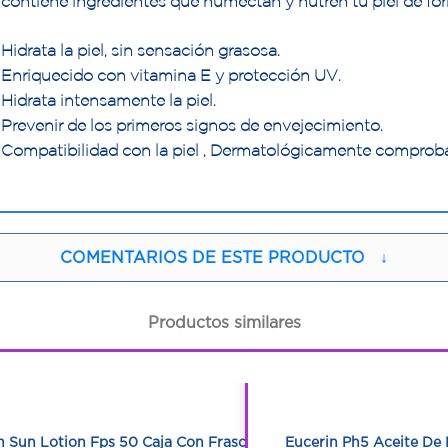
contiene ingredientes que humectan y nutren tu piel de for
Hidrata la piel, sin sensación grasosa.
Enriquecido con vitamina E y protección UV.
Hidrata intensamente la piel.
Prevenir de los primeros signos de envejecimiento.
Compatibilidad con la piel , Dermatológicamente comprob
COMENTARIOS DE ESTE PRODUCTO
↓
Productos similares
1
1
1
1
n Sun Lotion Fps 50 Caja Con Frasco
Eucerin Ph5 Aceite De