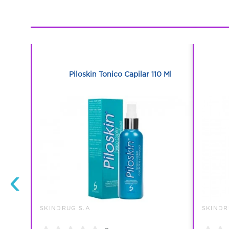
1
1
pf 50 En
Piloskin Tonico Capilar 110 Ml
‹
SKINDRUG S.A
SKINDR