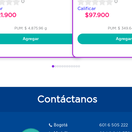
0
0
ar
Calificar
21.900
$97.900
PUM: $ 4,875.96 g
PUM: $ 349.6
Agregar
Agregar
Contáctanos
Bogotá
601 6 505 222