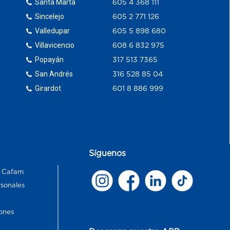
Santa Marta
605 4 368 111
Sincelejo
605 2 771 126
Valledupar
605 5 898 680
Villavicencio
608 6 832 975
Popayán
317 513 7365
San Andrés
316 528 85 04
Girardot
601 8 886 999
Síguenos
s Cafam
rsonales
ones