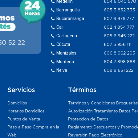
Medellín
604 6 040 570
Barranquilla
605 3 852 333
Bucaramanga
607 6 976 777
Cali
602 4 854 777
Cartagena
605 6 945 222
Cúcuta
607 5 956 111
Manizales
606 8 962 205
Monteria
604 7 898 888
Neiva
608 8 631 222
Servicios
Términos
Domicilios
Términos y Condiciones Droguería
Horarios Domicilios
Autorización Tratamiento Datos Pe
Puntos de Venta
Proteccion de Datos
Paso a Paso Compra en la
Reglamento Descuentos y Promoci
Web
Reversión Pago Electrónico