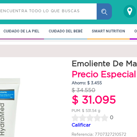
CUIDADO DE LA PIEL
CUIDADO DEL BEBÉ
SMART NUTRITION
O
Emoliente De M
Precio Especia
Ahorro: $ 3.455
$ 34.550
$ 31.095
PUM: $ 531.54 g
0
Calificar
Referencia: 7707327210572