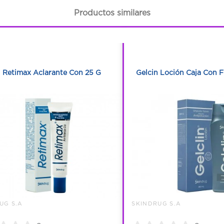
Productos similares
1
1
1
1
Retimax Aclarante Con 25 G
Gelcin Loción Caja Con 
UG S.A
SKINDRUG S.A