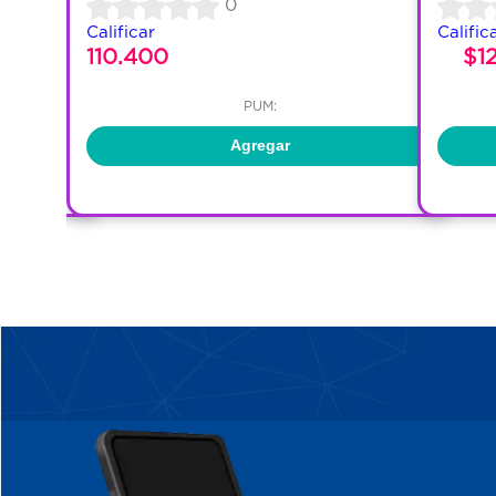
0
Calificar
Calific
110.400
$1
PUM:
Agregar