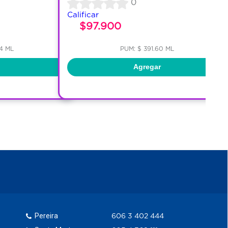
0
Calificar
$97.900
4 ML
PUM: $ 391.60 ML
Agregar
Pereira
606 3 402 444