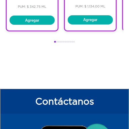
producción de melanina. Se ha
PUM: $ 1,134.00 ML
PUM: $ 342.75 ML
demostrado clínica y dermatológicamente
que reduce las manchas oscuras y evita su
Agregar
Agregar
reaparición. Los primeros resultados son
visibles después de dos semanas y
mejoran continuamente con el uso regular.
La crema de noche también contiene
dexpantenol, un principio activo conocido
por facilitar la regeneración cutánea
durante la noche. La piel se ve uniforme y
radiante.
Contáctanos