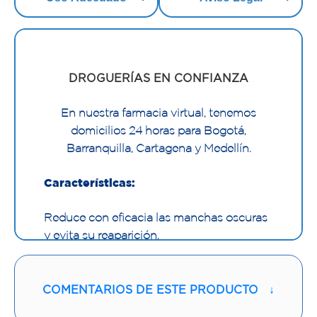
DROGUERÍAS EN CONFIANZA
En nuestra farmacia virtual, tenemos
domicilios 24 horas para Bogotá,
Barranquilla, Cartagena y Medellín.
Características:
Reduce con eficacia las manchas oscuras
y evita su reaparición.
Una crema de noche regeneradora para
conseguir una piel radiante y uniforme
COMENTARIOS DE ESTE PRODUCTO
↓