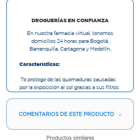
DROGUERÍAS EN CONFIANZA
En nuestra farmacia virtual, tenemos
domicilios 24 horas para Bogotá,
Barranquilla, Cartagena y Medellín.
Características:
Te protege de las quemaduras causadas
por la exposición al sol gracias a sus filtros
contra los rayos UVA Y UVB que le
proporcionan a tu piel la protección
necesaria con su tecnología Sunbalance.
COMENTARIOS DE ESTE PRODUCTO
↓
Su textura ligera permite que puedas
aplicar el protector con mayor facilidad sin
dejar sensación grasosa. Su fórmula no
Productos similares