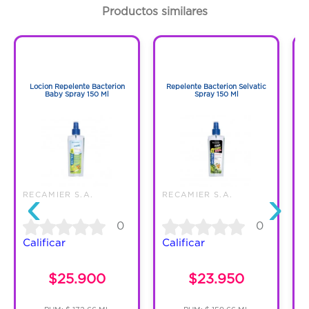
de cicatrización.
Productos similares
1
1
1
1
Locion Repelente Bacterion
Repelente Bacterion Selvatic
Baby Spray 150 Ml
Spray 150 Ml
‹
›
RECAMIER S.A.
RECAMIER S.A.
0
0
Calificar
Calificar
C
$25.900
$23.950