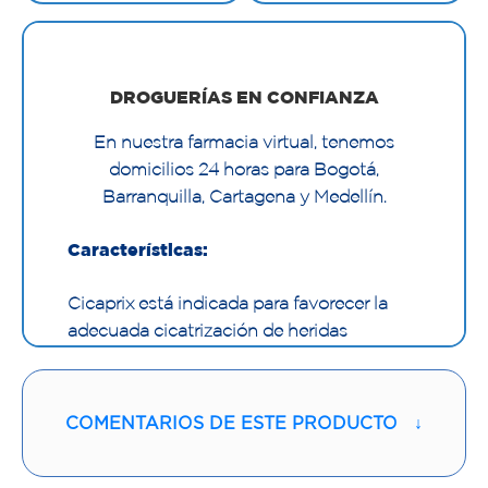
DROGUERÍAS EN CONFIANZA
En nuestra farmacia virtual, tenemos
domicilios 24 horas para Bogotá,
Barranquilla, Cartagena y Medellín.
Características:
Cicaprix está indicada para favorecer la
adecuada cicatrización de heridas
quirúrgicas o traumáticas, y quemaduras
previniendo el desarrollo de queloides y
cicatrices hipertróficasal formar una capa
COMENTARIOS DE ESTE PRODUCTO
↓
protectora que suaviza, hidrata, disminuye
la coloración y el picor durante el proceso