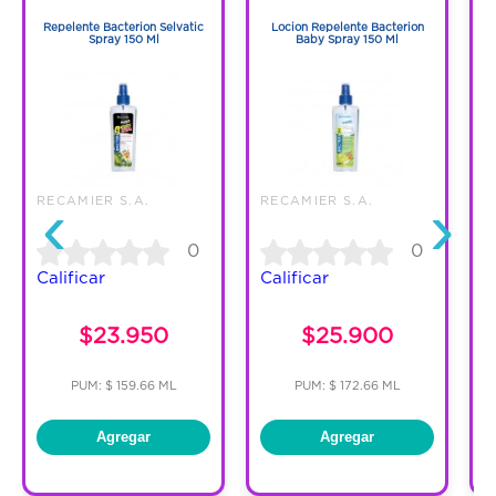
1
1
Repelente Bacterion Selvatic
Locion Repelente Bacterion
Spray 150 Ml
Baby Spray 150 Ml
‹
›
RECAMIER S.A.
RECAMIER S.A.
0
0
Calificar
Calificar
C
$23.950
$25.900
PUM: $ 159.66 ML
PUM: $ 172.66 ML
Agregar
Agregar