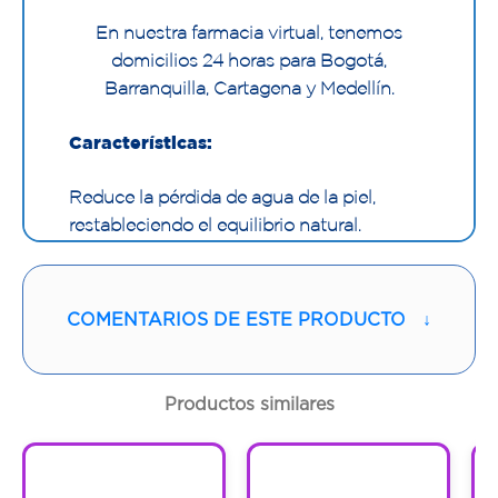
En nuestra farmacia virtual, tenemos
domicilios 24 horas para Bogotá,
Barranquilla, Cartagena y Medellín.
Características:
Reduce la pérdida de agua de la piel,
restableciendo el equilibrio natural.
Hidratación y reparación intensa a corto y
largo plazo. Piel sedosa y suave. Efecto
cushion. Efecto confort. Para piel normal a
COMENTARIOS DE ESTE PRODUCTO
↓
deshidratada, piel joven.
Fórmula vegana.
Productos similares
1
1