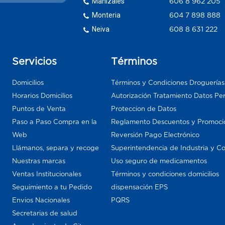
Manizales
606 8 962 205
Monteria
604 7 898 888
Neiva
608 8 631 222
Servicios
Términos
Domicilios
Términos y Condiciones Droguería
Horarios Domicilios
Autorización Tratamiento Datos Pe
Puntos de Venta
Proteccion de Datos
Paso a Paso Compra en la
Reglamento Descuentos y Promoci
Web
Reversión Pago Electrónico
Llámanos, separa y recoge
Superintendencia de Industria y C
Nuestras marcas
Uso seguro de medicamentos
Ventas Institucionales
Términos y condiciones domicilios
Seguimiento a tu Pedido
dispensación EPS
Envios Nacionales
PQRS
Secretarias de salud