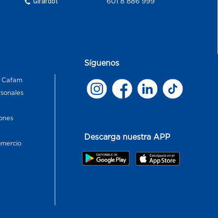
Girardot
601 8 886 999
Síguenos
s Cafam
rsonales
ones
Descarga nuestra APP
omercio