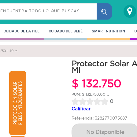
CUIDADO DE LA PIEL
CUIDADO DEL BEBÉ
SMART NUTRITION
O
Spf50+ 40 Ml
Protector Solar 
Ml
$ 132.750
PUM: $ 132,750.00 U
0
Calificar
Referencia: 3282770075687
No Disponible