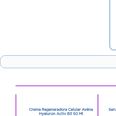
1
1
 Avéne
Crema Regeneradora Celular Avéne
Ser
l
Hyaluron Activ B3 50 Ml