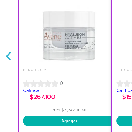
‹
PERCOS S.A.
PERCOS
0
Calificar
Calific
$267.100
$1
PUM: $ 5,342.00 ML
Agregar