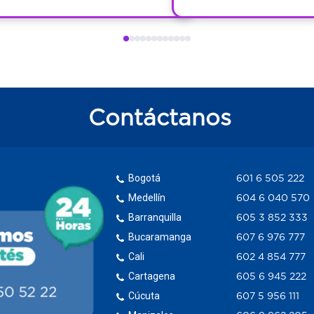
Contáctanos
Bogotá
601 6 505 222
Medellín
604 6 040 570
Barranquilla
605 3 852 333
Bucaramanga
607 6 976 777
Cali
602 4 854 777
Cartagena
605 6 945 222
Cúcuta
607 5 956 111