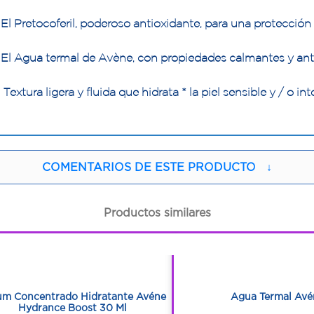
El Pretocoferil, poderoso antioxidante, para una protección c
El Agua termal de Avène, con propiedades calmantes y anti-
Textura ligera y fluida que hidrata * la piel sensible y / o 
COMENTARIOS DE ESTE PRODUCTO
↓
Productos similares
1
1
1
1
um Concentrado Hidratante Avéne
Agua Termal Avé
Hydrance Boost 30 Ml