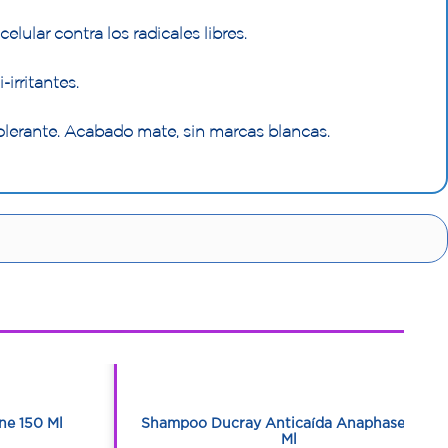
elular contra los radicales libres.
irritantes.
intolerante. Acabado mate, sin marcas blancas.
1
1
ne 150 Ml
Shampoo Ducray Anticaída Anaphase 200
Ml