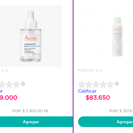
 S.A.
PERCOS S.A.
0
0
ar
Calificar
59.000
$83.650
PUM: $ 5,300.00 ML
PUM: $ 557.6
Agregar
Agregar