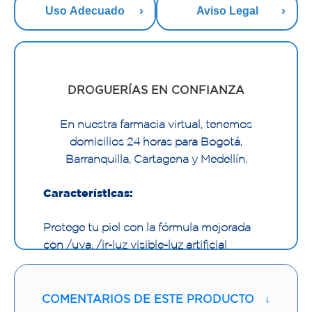
Uso Adecuado
Aviso Legal
DROGUERÍAS EN CONFIANZA
En nuestra farmacia virtual, tenemos
domicilios 24 horas para Bogotá,
Barranquilla, Cartagena y Medellín.
Características:
Protege tu piel con la fórmula mejorada
con /uva, /ir-luz visible-luz artificial
protector solar en crema gel de amplio
espectro que previene los daños
COMENTARIOS DE ESTE PRODUCTO
↓