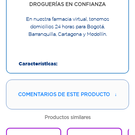
DROGUERÍAS EN CONFIANZA
En nuestra farmacia virtual, tenemos
domicilios 24 horas para Bogotá,
Barranquilla, Cartagena y Medellín.
Características:
Fotoprotector corporal bifásico hidratante
de secado inmediato. Con Chlorella Maris
que evita la oxidación de la piel. Alta
COMENTARIOS DE ESTE PRODUCTO
↓
protección UVB/UVA SPF50.
Productos similares