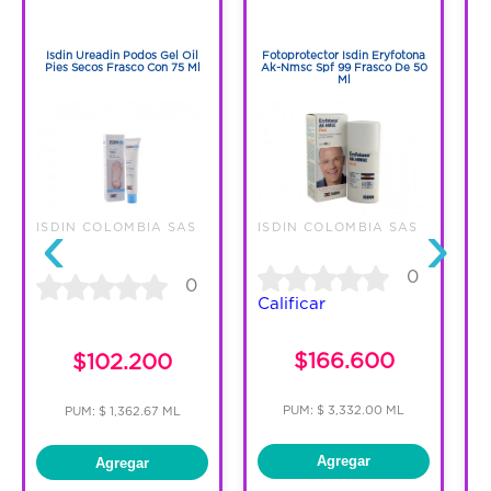
1
1
1
1
Isdin Ureadin Podos Gel Oil
Fotoprotector Isdin Eryfotona
Pies Secos Frasco Con 75 Ml
Ak-Nmsc Spf 99 Frasco De 50
U
Ml
‹
›
ISDIN COLOMBIA SAS
ISDIN COLOMBIA SAS
I
0
0
Calificar
C
$166.600
$102.200
PUM: $ 3,332.00 ML
PUM: $ 1,362.67 ML
Agregar
Agregar