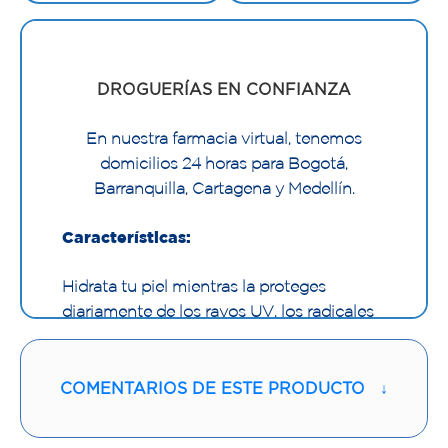
DROGUERÍAS EN CONFIANZA
En nuestra farmacia virtual, tenemos
domicilios 24 horas para Bogotá,
Barranquilla, Cartagena y Medellín.
Características:
Hidrata tu piel mientras la proteges
diariamente de los rayos UV, los radicales
libres y la contaminación. Su textura
cremosa y aterciopelada deja la piel suave,
flexible y luminosa durante todo el día.
COMENTARIOS DE ESTE PRODUCTO
↓