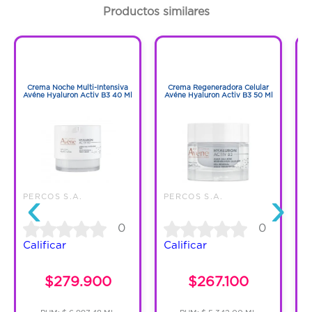
Productos similares
1
1
1
1
Crema Noche Multi-Intensiva
Crema Regeneradora Celular
S
Avéne Hyaluron Activ B3 40 Ml
Avéne Hyaluron Activ B3 50 Ml
‹
›
PERCOS S.A.
PERCOS S.A.
P
0
0
Calificar
Calificar
C
$279.900
$267.100